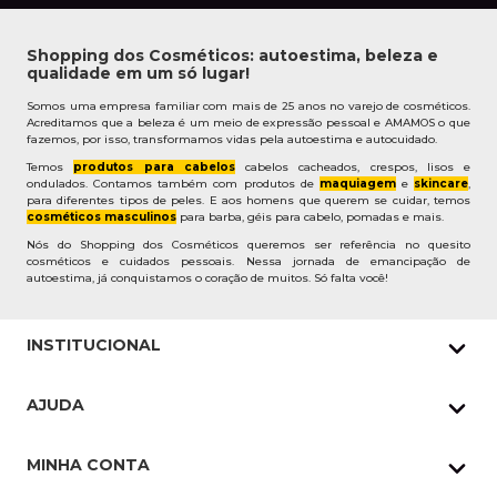
Shopping dos Cosméticos: autoestima, beleza e
qualidade em um só lugar!
Somos uma empresa familiar com mais de 25 anos no varejo de cosméticos.
Acreditamos que a beleza é um meio de expressão pessoal e AMAMOS o que
fazemos, por isso, transformamos vidas pela autoestima e autocuidado.
Temos
produtos para cabelos
cabelos cacheados, crespos, lisos e
ondulados. Contamos também com produtos de
maquiagem
e
skincare
,
para diferentes tipos de peles. E aos homens que querem se cuidar, temos
cosméticos masculinos
para barba, géis para cabelo, pomadas e mais.
Nós do Shopping dos Cosméticos queremos ser referência no quesito
cosméticos e cuidados pessoais. Nessa jornada de emancipação de
autoestima, já conquistamos o coração de muitos. Só falta você!
INSTITUCIONAL
Quem Somos
AJUDA
Nossas lojas
Política de Privacidade
Pedidos Whatsapp
MINHA CONTA
Frete e Entrega
Datas Especiais