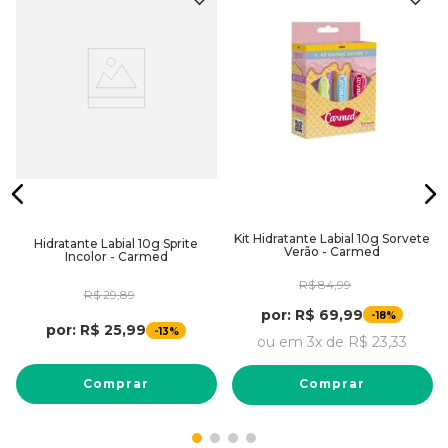
e
Kit Hidratante Labial 10g Sorvete
Hidratante Labial 10g Sprite
Verão - Carmed
Incolor - Carmed
R$
84
,
99
R$
29
,
89
por:
R$
69
,
99
-
18%
por:
R$
25
,
99
-
13%
ou em
3
x de
R$
23
,
33
Comprar
Comprar