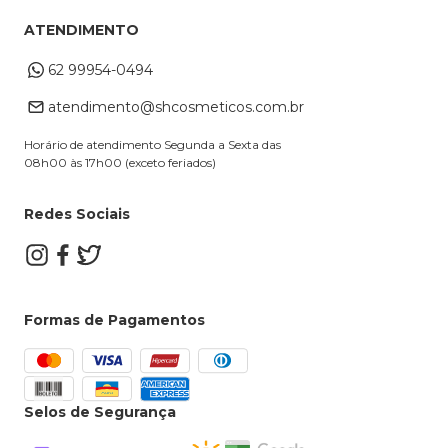
Meus Pedidos
Troca e Devoluções
ATENDIMENTO
Cupons
Endereço de entrega
Formas de Pagamento
62 99954-0494
Alterar Cadastro
Retire na loja
atendimento@shcosmeticos.com.br
Dúvidas Frequentes
Horário de atendimento Segunda a Sexta das
08h00 às 17h00 (exceto feriados)
Redes Sociais
Formas de Pagamentos
Selos de Segurança