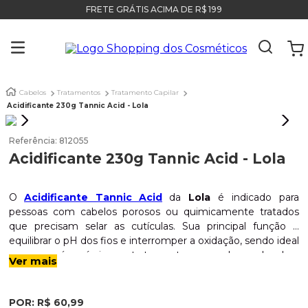
FRETE GRÁTIS ACIMA DE R$ 199
Cabelos
Tratamentos
Tratamento Capilar
Acidificante 230g Tannic Acid - Lola
Referência
:
812055
Acidificante 230g Tannic Acid - Lola
O
Acidificante Tannic Acid
da
Lola
é indicado para
pessoas com cabelos porosos ou quimicamente tratados
que precisam selar as cutículas. Sua principal função é
equilibrar o pH dos fios e interromper a oxidação, sendo ideal
para uso pós-química ou tratamento semanal para devolver
Ver mais
Indicação
o brilho. O diferencial deste acidificante é reorganizar as
cutículas, reduzindo a aspereza e aumentando a retenção
hídrica. A fórmula é potencializada pelo
Ácido Tânico
, que
Indicado para cabelos porosos, com frizz ou sensibilizados
POR:
R$
60
,
99