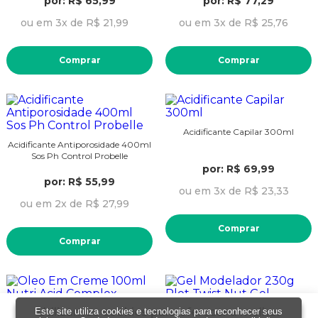
por: R$ 65,99
por: R$ 77,29
ou em 3x de R$ 21,99
ou em 3x de R$ 25,76
Comprar
Comprar
Acidificante Capilar 300ml
Acidificante Antiporosidade 400ml
Sos Ph Control Probelle
por: R$ 69,99
por: R$ 55,99
ou em 3x de R$ 23,33
ou em 2x de R$ 27,99
Comprar
Comprar
Utilizamos cookies para oferecer a melhor
Este site utiliza cookies e tecnologias para reconhecer seus
Gel Modelador 230g Plot Twist Nut