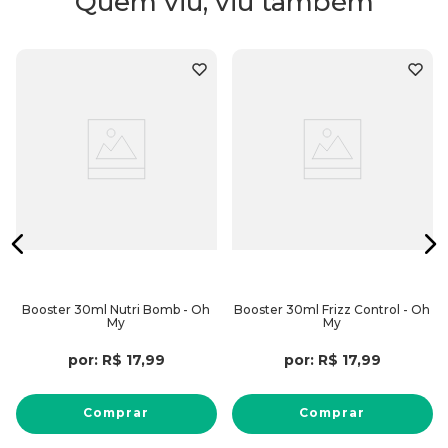
Quem viu, viu também
230g
Booster 30ml Nutri Bomb - Oh
Booster 30ml Frizz Control - Oh
My
My
por:
R$
17
,
99
por:
R$
17
,
99
Comprar
Comprar