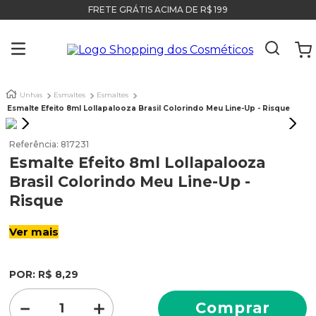
FRETE GRÁTIS ACIMA DE R$ 199
Unhas
Esmaltes
Esmaltes
Esmalte Efeito 8ml Lollapalooza Brasil Colorindo Meu Line-Up - Risque
Referência
:
817231
Esmalte Efeito 8ml Lollapalooza
Brasil Colorindo Meu Line-Up -
Risque
Ver mais
POR:
R$
8
,
29
－
＋
Comprar