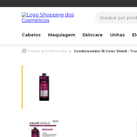
busque por produ
Cabelos
Maquiagem
Skincare
Unhas
El
Cabelos
Condicionador
Condicionador 1lt Color Shield - Tru