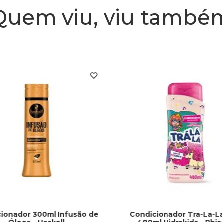
Quem viu, viu també
ionador 300ml Infusão de
Condicionador Tra-La-La