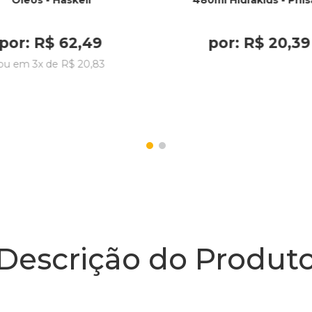
Óleos - Haskell
480ml Hidrakids - Phis
por:
R$
62
,
49
por:
R$
20
,
39
ou em
3
x de
R$
20
,
83
Descrição do Produt