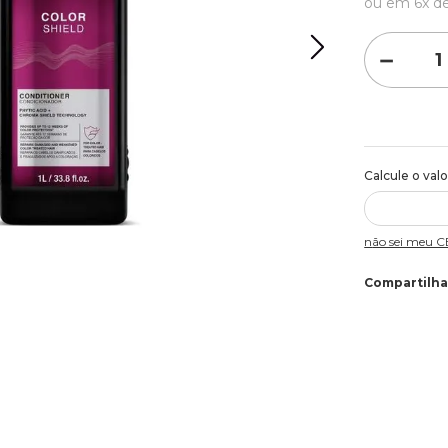
ou em
6
x d
－
Não sei meu 
Compartilha