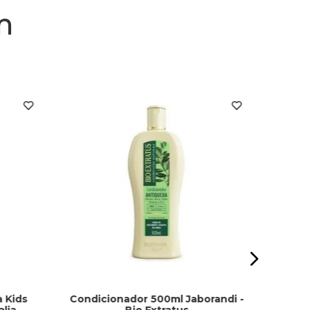
m
Cond
C
 Kids
Condicionador 500ml Jaborandi -