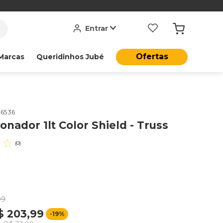
Entrar
Ofertas
Marcas
Queridinhos Jubé
16536
onador 1lt Color Shield - Truss
☆
☆
(
0
)
99
$
203
,
99
-
19%