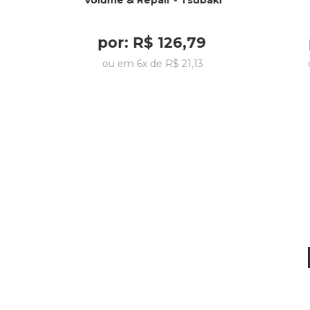
Volume & Repair - Tsubaki
por:
R$
126
,
79
ou em
6
x de
R$
21
,
13