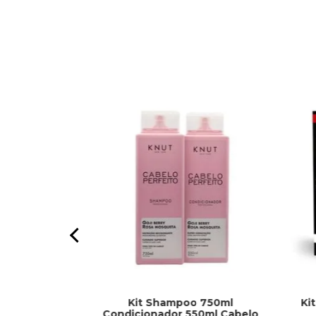
Kit Shampoo 750ml
Ki
per Clareador
Condicionador 550ml Cabelo