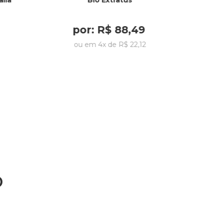
alia
Bio Extratus
por:
R$
88
,
49
ou em
4
x de
R$
22
,
12
o