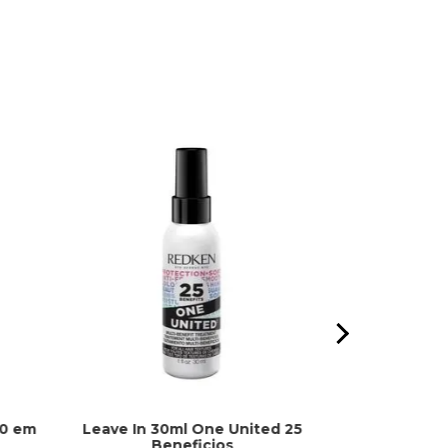
10 em
Leave In 30ml One United 25
Batom Beijo
Beneficios