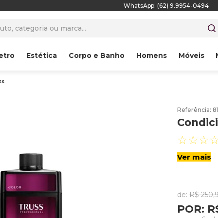
WhatsApp: (62) 9.9954-0494
to, categoria ou marca...
etro
Estética
Corpo e Banho
Homens
Móveis
ss
Referência
:
8
Condici
☆
☆
☆
Ver mais
de:
R$
250
,
POR:
R