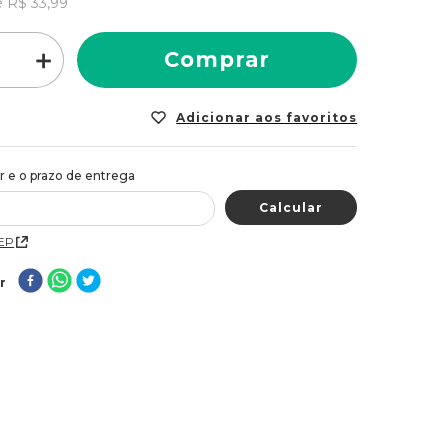
e
R$
33
,
99
＋
Comprar
CEP
r