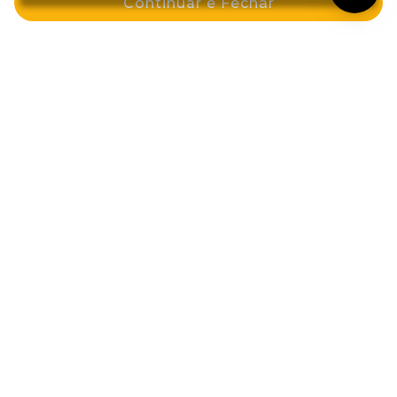
Continuar e Fechar
Esmalte Cintilante 8ml Chiclete Me
Esquece
Esmalte Diamond Gel Cremoso
9,5ml Costela de Adão
por: R$ 6,09
por: R$ 11,59
Comprar
Comprar
Cadastre-se e GANHE 10%OFF na sua
primeira compra!
Eu aceito receber novidades e ofertas em meu email
Enviar