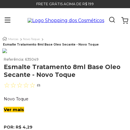
FRETE GRÁTIS ACIMA DE R$ 199
Marcas
Novo Toque
Esmalte Tratamento 8ml Base Oleo Secante - Novo Toque
Referência
:
635049
Esmalte Tratamento 8ml Base Oleo
Secante - Novo Toque
☆
☆
☆
☆
☆
(
0
)
Novo Toque
Ver mais
POR:
R$
4
,
29