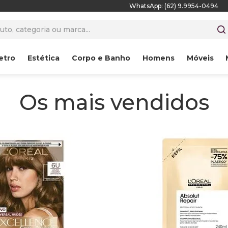
WhatsApp: (62) 9.9954-0494
to, categoria ou marca...
etro
Estética
Corpo e Banho
Homens
Móveis
Os mais vendidos