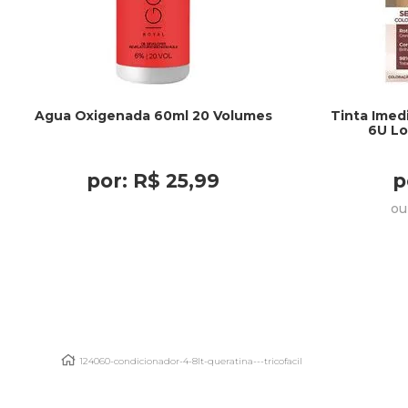
Agua Oxigenada 60ml 20 Volumes
Tinta Imed
6U Lo
por: R$ 25,99
p
ou
124060-condicionador-4-8lt-queratina---tricofacil