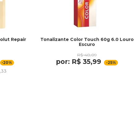
olut Repair
Tonalizante Color Touch 60g 6.0 Louro
Escuro
R$ 48,09
por: R$ 35,99
-20%
-25%
,33