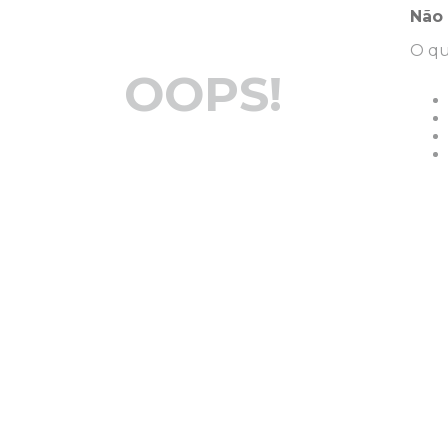
Não 
O qu
OOPS!