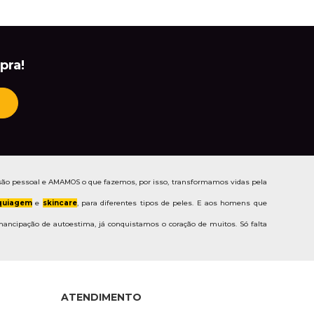
pra!
ão pessoal e AMAMOS o que fazemos, por isso, transformamos vidas pela
uiagem
e
skincare
, para diferentes tipos de peles. E aos homens que
ancipação de autoestima, já conquistamos o coração de muitos. Só falta
ATENDIMENTO