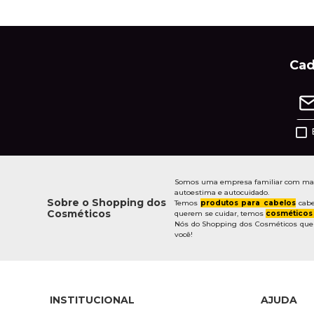
Cad
Somos uma empresa familiar com mais 
autoestima e autocuidado.
Sobre o Shopping dos
Temos
produtos para cabelos
cabe
Cosméticos
querem se cuidar, temos
cosméticos
Nós do Shopping dos Cosméticos quere
você!
INSTITUCIONAL
AJUDA