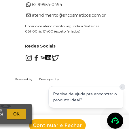
62 99954-0494
atendimento@shcosmeticos.com.br
Horário de atendimento Segunda a Sexta das
08h00 às 17h00 (exceto feriados)
Redes Sociais
Powered by
Developed by
Precisa de ajuda pra encontrar o
produto ideal?
os
OK
cê
Continuar e Fechar
ércio de Cosméticos Ltda | CNPJ: 17.871.449/0001-28 | Endereço: Avenida