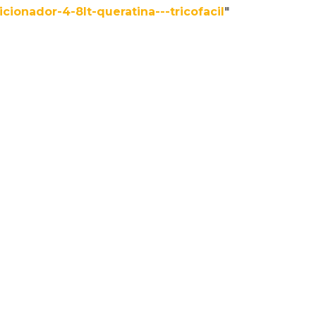
cionador-4-8lt-queratina---tricofacil
"