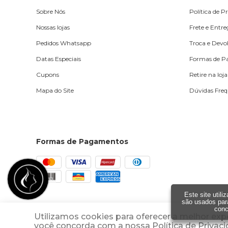
Sobre Nós
Política de P
Nossas lojas
Frete e Entr
Pedidos Whatsapp
Troca e Devo
Datas Especiais
Formas de 
Cupons
Retire na loja
Mapa do Site
Dúvidas Freq
Formas de Pagamentos
Este site util
são usados par
conc
Utilizamos cookies para oferecer a melhor exp
Shopping dos Cosméticos | 62 99954-0494 |
atendimento@shcosmetico
você concorda com a nossa Política de Privac