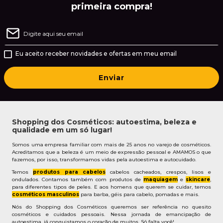
primeira compra!
Eu aceito receber novidades e ofertas em meu email
Enviar
Shopping dos Cosméticos: autoestima, beleza e
qualidade em um só lugar!
Somos uma empresa familiar com mais de 25 anos no varejo de cosméticos.
Acreditamos que a beleza é um meio de expressão pessoal e AMAMOS o que
fazemos, por isso, transformamos vidas pela autoestima e autocuidado.
Temos
produtos para cabelos
cabelos cacheados, crespos, lisos e
ondulados. Contamos também com produtos de
maquiagem
e
skincare
,
para diferentes tipos de peles. E aos homens que querem se cuidar, temos
cosméticos masculinos
para barba, géis para cabelo, pomadas e mais.
Nós do Shopping dos Cosméticos queremos ser referência no quesito
cosméticos e cuidados pessoais. Nessa jornada de emancipação de
autoestima, já conquistamos o coração de muitos. Só falta você!