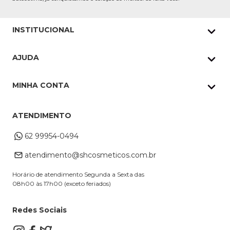
INSTITUCIONAL
Quem Somos
AJUDA
Nossas lojas
Política de Privacidade
Pedidos Whatsapp
MINHA CONTA
Frete e Entrega
Datas Especiais
Meus Pedidos
Troca e Devoluções
ATENDIMENTO
Cupons
Endereço de entrega
Formas de Pagamento
62 99954-0494
Alterar Cadastro
Retire na loja
atendimento@shcosmeticos.com.br
Dúvidas Frequentes
Horário de atendimento Segunda a Sexta das
08h00 às 17h00 (exceto feriados)
Redes Sociais