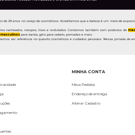
de 28 anos no varejo de cosméticos. Acreditamos que a beleza é um meio de express
los cacheados, crespos, lisos e ondulados. Contamos também com produtos de
maq
 masculinos
para barba, géis para cabelo, pomadas e mais.
mos ser referência no quesito cosméticos e cuidados pessoais. Nessa jornada de em
MINHA CONTA
rivacidade
Meus Pedidos
ega
Endereço de entrega
luções
Alterar Cadastro
Pagamento
uentes