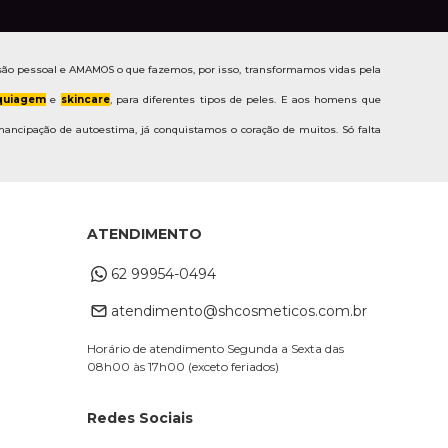
ão pessoal e AMAMOS o que fazemos, por isso, transformamos vidas pela
uiagem
e
skincare
, para diferentes tipos de peles. E aos homens que
ancipação de autoestima, já conquistamos o coração de muitos. Só falta
ATENDIMENTO
62 99954-0494
atendimento@shcosmeticos.com.br
Horário de atendimento Segunda a Sexta das
08h00 às 17h00 (exceto feriados)
Redes Sociais