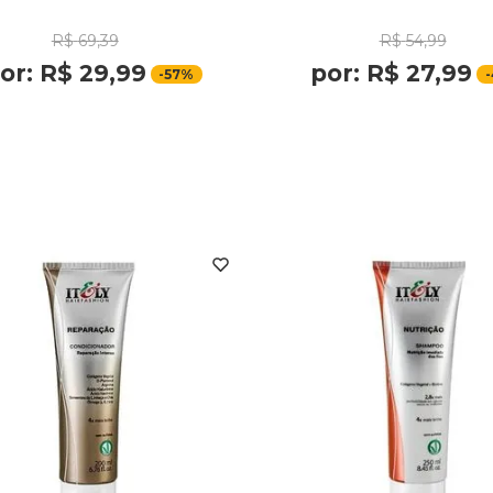
R$
69
,
39
R$
54
,
99
or:
R$
29
,
99
por:
R$
27
,
99
-
57%
-