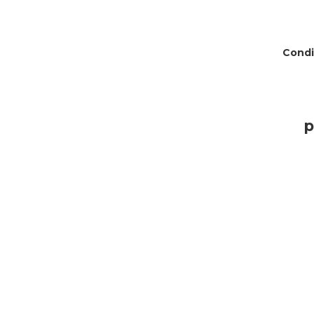
Condi
p