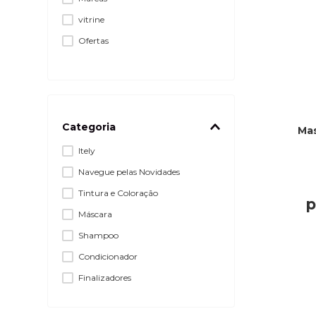
vitrine
Ofertas
Categoria
Mas
Itely
Navegue pelas Novidades
Tintura e Coloração
p
Máscara
Shampoo
Condicionador
Finalizadores
Óleos e Reparadores