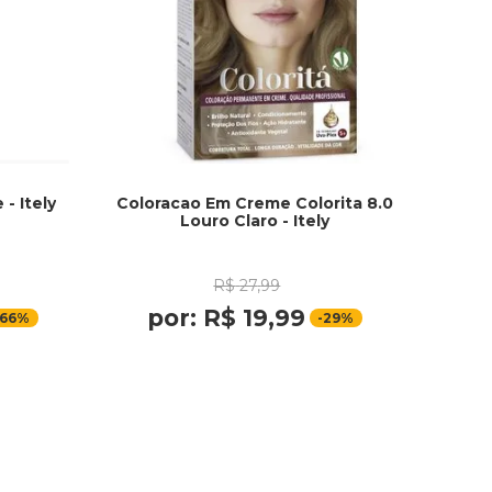
- Itely
Coloracao Em Creme Colorita 8.0
Louro Claro - Itely
R$
27
,
99
por:
R$
19
,
99
66%
-
29%