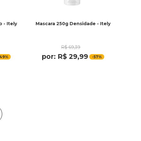
- Itely
Mascara 250g Densidade - Itely
R$
69
,
39
por:
R$
29
,
99
49%
-
57%