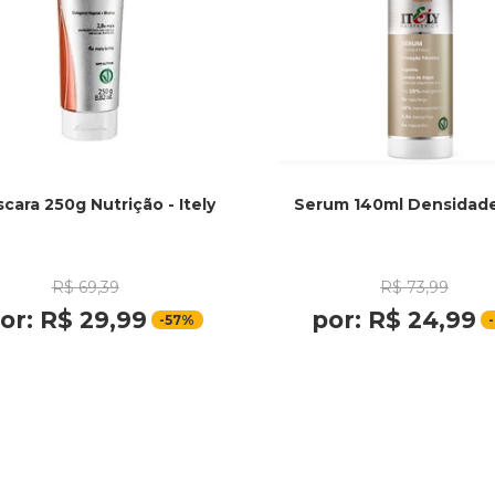
cara 250g Nutrição - Itely
Serum 140ml Densidade 
R$
69
,
39
R$
73
,
99
or:
R$
29
,
99
por:
R$
24
,
99
-
57%
-