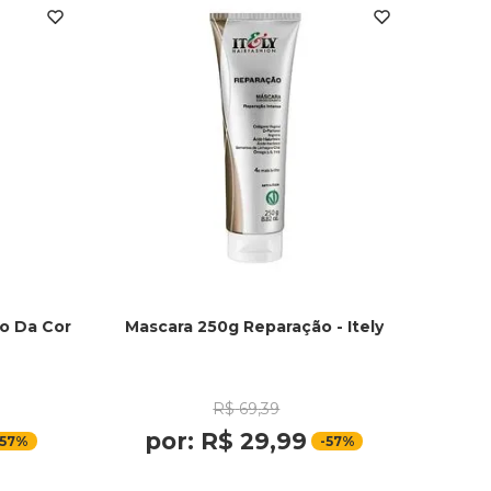
o Da Cor
Mascara 250g Reparação - Itely
R$
69
,
39
por:
R$
29
,
99
57%
-
57%