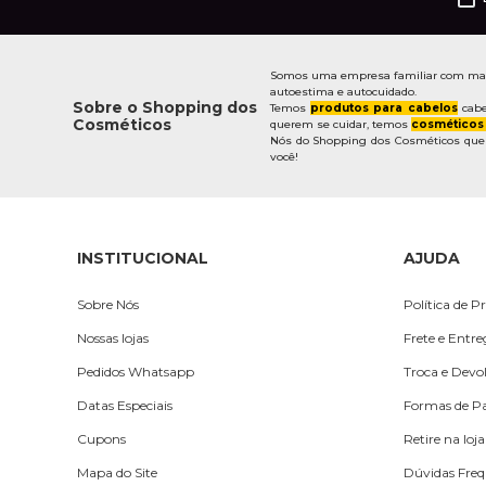
Somos uma empresa familiar com mais 
autoestima e autocuidado.
Sobre o Shopping dos
Temos
produtos para cabelos
cabe
Cosméticos
querem se cuidar, temos
cosméticos
Nós do Shopping dos Cosméticos quere
você!
INSTITUCIONAL
AJUDA
Sobre Nós
Política de P
Nossas lojas
Frete e Entr
Pedidos Whatsapp
Troca e Devo
Datas Especiais
Formas de 
Cupons
Retire na loja
Mapa do Site
Dúvidas Freq