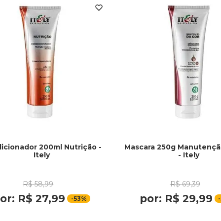
icionador 200ml Nutrição -
Mascara 250g Manutençã
Itely
- Itely
R$
58
,
99
R$
69
,
39
or:
R$
27
,
99
por:
R$
29
,
99
-
53%
-