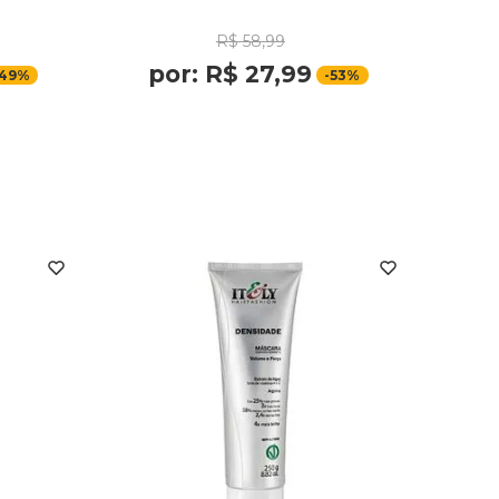
R$
58
,
99
por:
R$
27
,
99
49%
-
53%