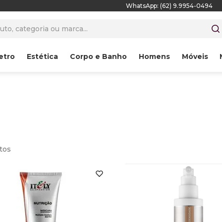
WhatsApp: (62) 9.9954-0494
to, categoria ou marca...
etro
Estética
Corpo e Banho
Homens
Móveis
tos