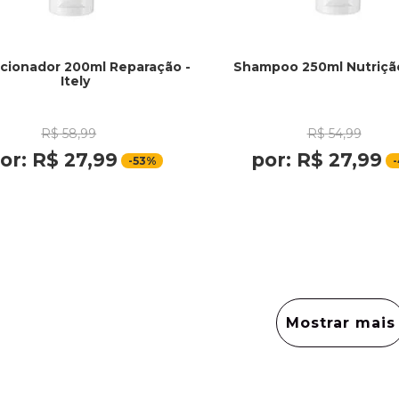
cionador 200ml Reparação -
Shampoo 250ml Nutrição 
Itely
R$
58
,
99
R$
54
,
99
or:
R$
27
,
99
por:
R$
27
,
99
-
53%
-
Mostrar mais