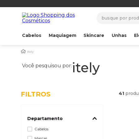
busque por produ
Cabelos
Maquiagem
Skincare
Unhas
El
itely
itely
Você pesquisou por:
FILTROS
41
produ
Departamento
Cabelos
Marcas