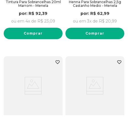
Tintura Para Sobrancelhas 20ml
Henna Para Sobrancelhas 2,5g
Marrom - Menela
Castanho Medio - Menela
por:
R$
92
,
39
por:
R$
62
,
99
ou em
4
x de
R$
23
,
09
ou em
3
x de
R$
20
,
99
Comprar
Comprar