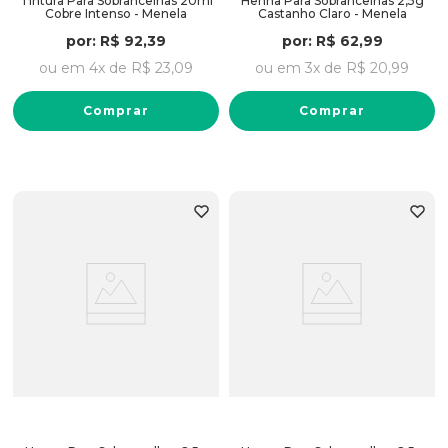
Tintura Para Sobrancelhas 20ml
Henna Para Sobrancelhas 2,5g
Cobre Intenso - Menela
Castanho Claro - Menela
por:
R$
92
,
39
por:
R$
62
,
99
ou em
4
x de
R$
23
,
09
ou em
3
x de
R$
20
,
99
Comprar
Comprar