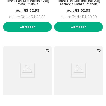
Henna Para Sobrancelhas 2,5g
Henna Para Sobrancelhas 2,5g
Preto - Menela
Castanho Escuro - Menela
por:
R$
62
,
99
por:
R$
62
,
99
ou em
3
x de
R$
20
,
99
ou em
3
x de
R$
20
,
99
Comprar
Comprar