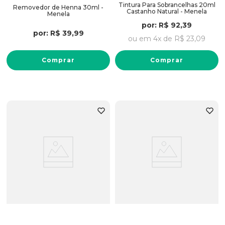
Tintura Para Sobrancelhas 20ml
Removedor de Henna 30ml -
Castanho Natural - Menela
Menela
por:
R$
92
,
39
por:
R$
39
,
99
ou em
4
x de
R$
23
,
09
Comprar
Comprar