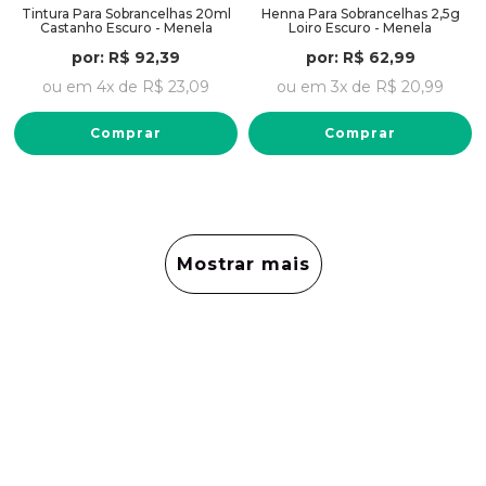
Tintura Para Sobrancelhas 20ml
Henna Para Sobrancelhas 2,5g
Castanho Escuro - Menela
Loiro Escuro - Menela
por:
R$
92
,
39
por:
R$
62
,
99
ou em
4
x de
R$
23
,
09
ou em
3
x de
R$
20
,
99
Comprar
Comprar
Mostrar mais