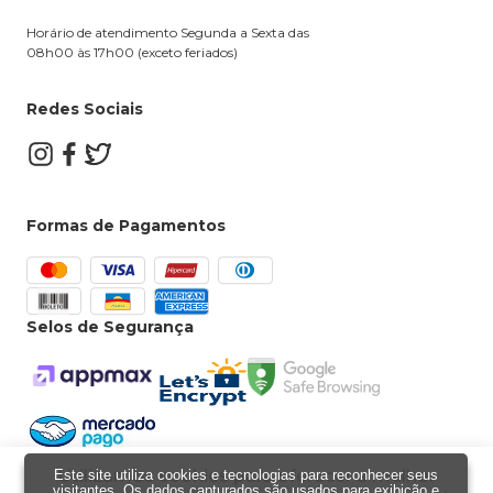
Horário de atendimento Segunda a Sexta das
08h00 às 17h00 (exceto feriados)
Redes Sociais
Formas de Pagamentos
Selos de Segurança
Utilizamos cookies para oferecer a melhor
Este site utiliza cookies e tecnologias para reconhecer seus
Powered by
Developed by
visitantes. Os dados capturados são usados para exibição e