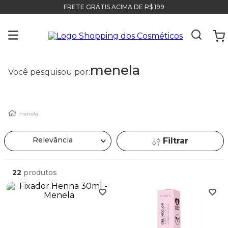
FRETE GRÁTIS ACIMA DE R$ 199
menela
Você pesquisou por:
menela
Relevância
Filtrar
22
produtos