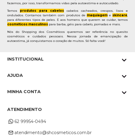
fazemos, por isso, transformamos vidas pela autoestima e autocuidado.
Temos
produtos para cabelos
cabelos cacheados, crespos, lisos e
ondulados. Contamos também com produtos de
maquiagem
e
skincare
,
para diferentes tipos de peles. E aos homens que querem se cuidar, temos
cosméticos masculinos
para barba, géis para cabelo, pomadas e mais.
Nós do Shopping dos Cosméticos queremos ser referência no quesito
cosméticos e cuidados pessoais. Nessa jornada de emancipação de
autoestima, já conquistamos o coração de muitos. Só falta você!
INSTITUCIONAL
Quem Somos
AJUDA
Nossas lojas
Política de Privacidade
Pedidos Whatsapp
MINHA CONTA
Frete e Entrega
Datas Especiais
Meus Pedidos
Troca e Devoluções
ATENDIMENTO
Cupons
Endereço de entrega
Formas de Pagamento
62 99954-0494
Alterar Cadastro
Retire na loja
atendimento@shcosmeticos.com.br
Dúvidas Frequentes