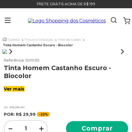
FRETE GRÁTIS ACIMA DE R$ 199
Cabelos
Tintura e Coloração
Tinta de Cabelo
Tinta Homem Castanho Escuro - Biocolor
Referência
:
100030
Tinta Homem Castanho Escuro -
Biocolor
Ver mais
de:
R$
38
,
49
POR:
R$
29
,
99
-
22%
－
＋
Comprar