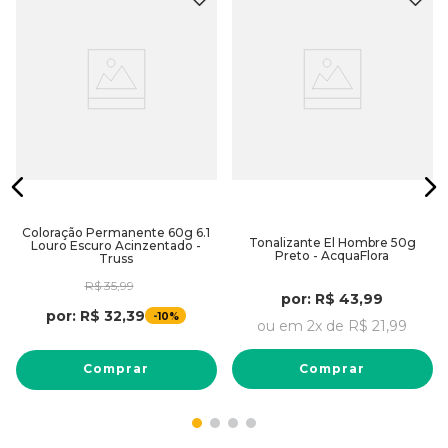
Coloração Permanente 60g 6.1
Tonalizante El Hombre 50g
Louro Escuro Acinzentado -
Preto - AcquaFlora
Truss
R$
35
,
99
por:
R$
43
,
99
por:
R$
32
,
39
-
10%
ou em
2
x de
R$
21
,
99
Comprar
Comprar