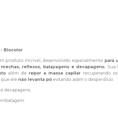
- Biocolor
m produto incrível, desenvolvido especialmente
para 
 mechas, reflexos, balayagens e decapagens.
Sua 
ento
além de
repor a massa capilar
recuperando os 
 que ele
não levanta pó
evitando assim o desperdício.
s e decapagens.
 embalagem.