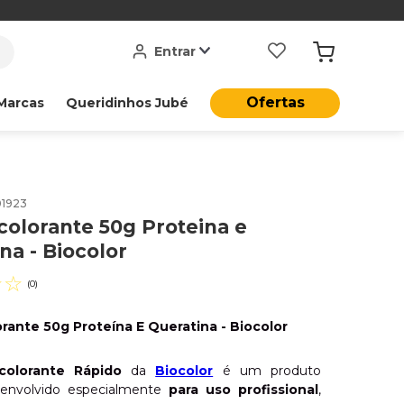
Entrar
Ofertas
Marcas
Queridinhos Jubé
01923
olorante 50g Proteina e
na - Biocolor
☆
☆
(
0
)
rante 50g Proteína E Queratina - Biocolor
colorante Rápido
da
Biocolor
é um produto
esenvolvido especialmente
para uso profissional
,