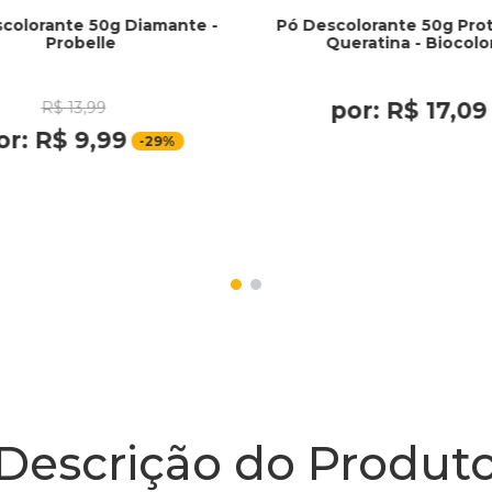
colorante 50g Diamante -
Pó Descolorante 50g Prot
Probelle
Queratina - Biocolo
por:
R$
17
,
09
R$
13
,
99
or:
R$
9
,
99
-
29%
Descrição do Produt