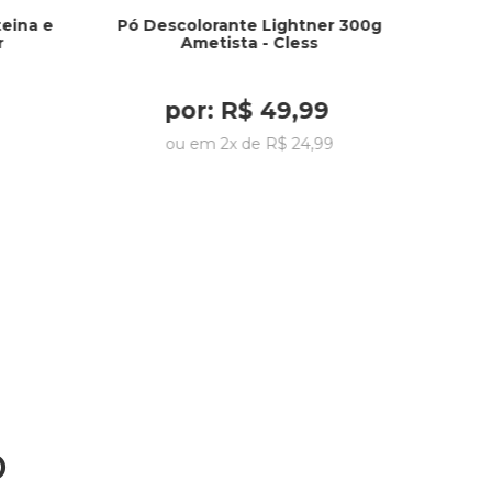
eina e
Pó Descolorante Lightner 300g
r
Ametista - Cless
por:
R$
49
,
99
ou em
2
x de
R$
24
,
99
o