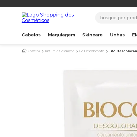
busque por produ
Cabelos
Maquiagem
Skincare
Unhas
El
Cabelos
Tintura e Coloração
Pó Descolorante
Pó Descolorant