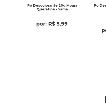
Pó Descolorante 20g Moara
Po Des
Queratina - Yama
por:
R$
5
,
99
p