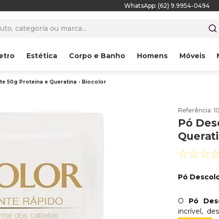
WhatsApp: (62) 9.9954-0494
to, categoria ou marca...
etro
Estética
Corpo e Banho
Homens
Móveis
e 50g Proteina e Queratina - Biocolor
Referência
:
1
Pó Desc
Querati
☆
☆
☆
Pó Descolo
O
Pó Des
incrível, d