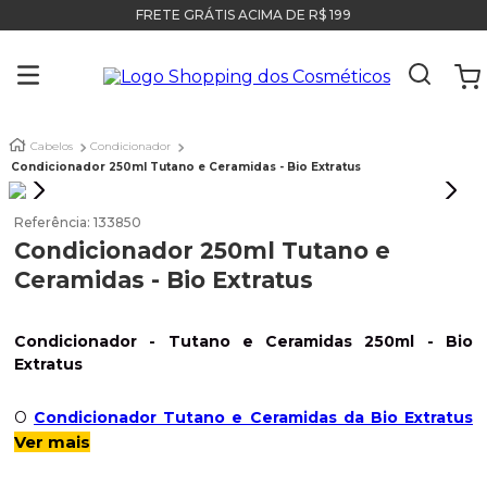
FRETE GRÁTIS ACIMA DE R$ 199
Cabelos
Condicionador
Condicionador 250ml Tutano e Ceramidas - Bio Extratus
Referência
:
133850
Condicionador 250ml Tutano e
Ceramidas - Bio Extratus
Condicionador - Tutano e Ceramidas 250ml - Bio
Extratus
O
Condicionador Tutano e Ceramidas da Bio Extratus
tem como seu principal princípio ativo, o óleo de Tutano,
Ver mais
que é rico em colágeno, um
poderoso hidratante
que
forma um filme para diminuir a perda de água dos fios. Além