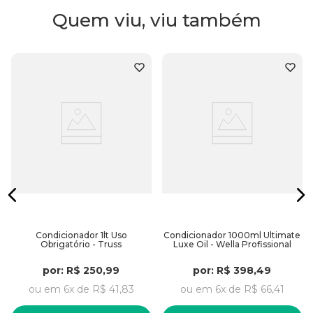
Quem viu, viu também
Condicionador 1lt Uso
Condicionador 1000ml Ultimate
Obrigatório - Truss
Luxe Oil - Wella Profissional
por:
R$
250
,
99
por:
R$
398
,
49
ou em
6
x de
R$
41
,
83
ou em
6
x de
R$
66
,
41