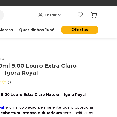
Entrar
Ofertas
Marcas
Queridinhos Jubé
38460
0ml 9.00 Louro Extra Claro
 - Igora Royal
☆
☆
(
0
)
9.00 Louro Extra Claro Natural - Igora Royal
yal
é uma coloração permanente que proporciona
s
cobertura intensa e duradoura
sem danificar os