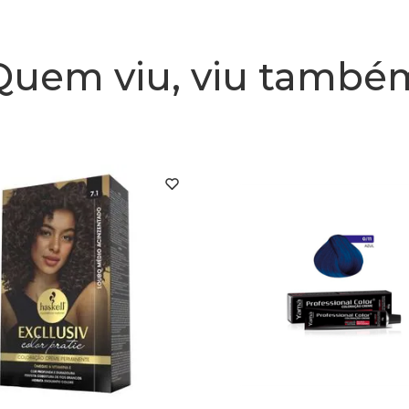
Quem viu, viu també
Embalage