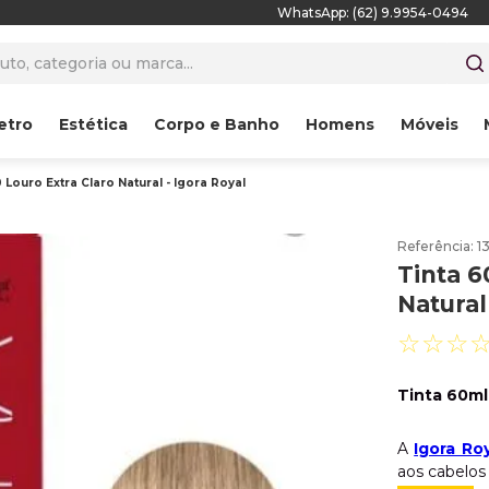
WhatsApp: (62) 9.9954-0494
to, categoria ou marca...
etro
Estética
Corpo e Banho
Homens
Móveis
 Louro Extra Claro Natural - Igora Royal
Referência
:
1
Tinta 6
Natural
☆
☆
☆
Tinta 60ml 
A
Igora Ro
aos cabelo