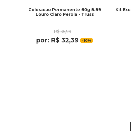
Coloracao Permanente 60g 8.89
Kit Exc
Louro Claro Perola - Truss
R$
35
,
99
por:
R$
32
,
39
-
10%