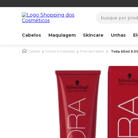
busque por produ
Cabelos
Maquiagem
Skincare
Unhas
El
Cabelos
Tintura e Coloração
Tinta de Cabelo
Tinta 60ml 9.00