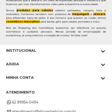
Acreditamos que a beleza é um meio de expressão pessoal e AMAMOS o que
fazemos, por isso, transformamos vidas pela autoestima e autocuidado.
Temos
produtos para cabelos
cabelos cacheados, crespos, lisos e
ondulados. Contamos também com produtos de
maquiagem
e
skincare
,
para diferentes tipos de peles. E aos homens que querem se cuidar, temos
cosméticos masculinos
para barba, géis para cabelo, pomadas e mais.
Nós do Shopping dos Cosméticos queremos ser referência no quesito
cosméticos e cuidados pessoais. Nessa jornada de emancipação de
autoestima, já conquistamos o coração de muitos. Só falta você!
INSTITUCIONAL
Quem Somos
AJUDA
Nossas lojas
Política de Privacidade
Pedidos Whatsapp
MINHA CONTA
Frete e Entrega
Datas Especiais
Meus Pedidos
Troca e Devoluções
ATENDIMENTO
Cupons
Endereço de entrega
Formas de Pagamento
62 99954-0494
Alterar Cadastro
Retire na loja
atendimento@shcosmeticos.com.br