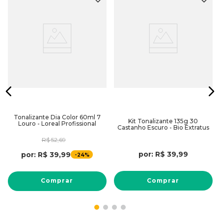
Tonalizante Dia Color 60ml 7
Kit Tonalizante 135g 30
Louro - Loreal Profissional
Castanho Escuro - Bio Extratus
R$
52
,
69
por:
R$
39
,
99
por:
R$
39
,
99
-
24%
Comprar
Comprar