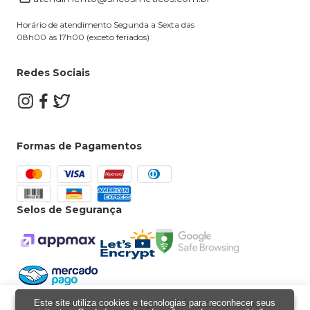
Dúvidas Frequentes
Horário de atendimento Segunda a Sexta das
08h00 às 17h00 (exceto feriados)
Redes Sociais
Formas de Pagamentos
Selos de Segurança
Utilizamos cookies para oferecer a melhor
Este site utiliza cookies e tecnologias para reconhecer seus
Powered by
Developed by