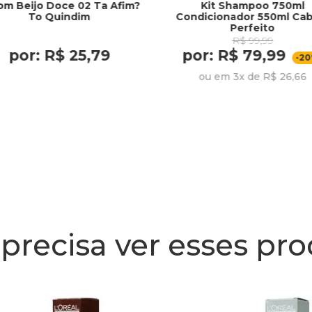
om Beijo Doce 02 Ta Afim?
Kit Shampoo 750ml
To Quindim
Condicionador 550ml Cab
Perfeito
R$ 99,99
por: R$ 25,79
por: R$ 79,99
-2
ou em 3x de R$ 26,66
precisa ver esses pr