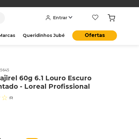
Entrar
Ofertas
Marcas
Queridinhos Jubé
45645
ajirel 60g 6.1 Louro Escuro
tado - Loreal Profissional
☆
☆
(
0
)