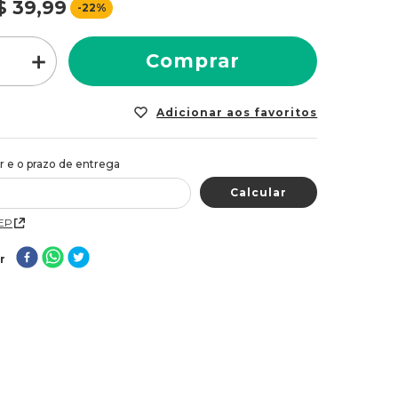
$
39
,
99
-
22%
＋
Comprar
CEP
r