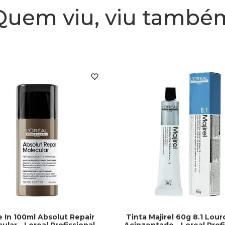
Quem viu, viu també
 In 100ml Absolut Repair
Tinta Majirel 60g 8.1 Lour