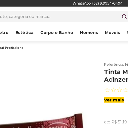
WhatsApp: (62) 9.9954-0494
to, categoria ou marca...
etro
Estética
Corpo e Banho
Homens
Móveis
al Profissional
Referência
:
1
Tinta M
Acinzen
☆
☆
☆
Ver mais
de:
R$
51
,
19