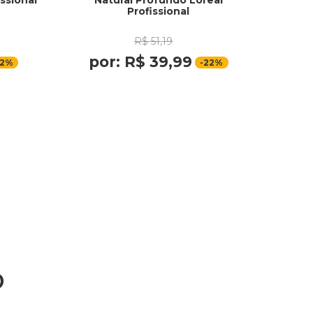
ssional
Natural Profundo Loreal
Profissional
R$
51
,
19
por:
R$
39
,
99
22%
-
22%
o