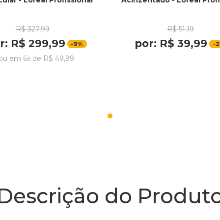
ular - Loreal Profissional
Acinzentado - Loreal Profi
R$
327
,
99
R$
51
,
19
r:
R$
299
,
99
por:
R$
39
,
99
-
9%
-
ou em
6
x de
R$
49
,
99
Descrição do Produt