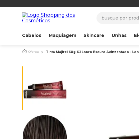
busque por produ
Cabelos
Maquiagem
Skincare
Unhas
El
Ofertas
Tinta Majirel 60g 6.1 Louro Escuro Acinzentado - Lore