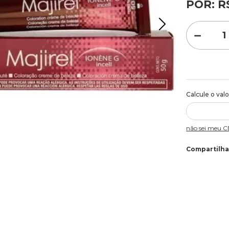
POR:
R
－
Não sei meu 
Compartilha