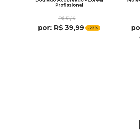
Dourado Acobreado - Loreal
Molec
Profissional
R$
51
,
19
por:
R$
39
,
99
po
-
22%