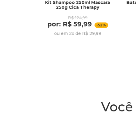
Kit Shampoo 250ml Mascara
Bat
o 250ml
250g Cica Therapy
l Nutri Rose -
iage
R$ 124,99
99
por: R$ 59,99
,99
-52%
-22%
ou em 2x de R$ 29,99
R$ 26,66
Você 