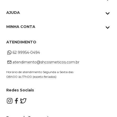
Quem Somos
AJUDA
Nossas lojas
Política de Privacidade
Pedidos Whatsapp
MINHA CONTA
Frete e Entrega
Datas Especiais
Meus Pedidos
Troca e Devoluções
ATENDIMENTO
Cupons
Endereço de entrega
Formas de Pagamento
62 99954-0494
Alterar Cadastro
Retire na loja
atendimento@shcosmeticos.com.br
Dúvidas Frequentes
Horário de atendimento Segunda a Sexta das
08h00 às 17h00 (exceto feriados)
Redes Sociais