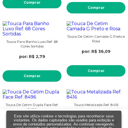
Comprar
Comprar
Touca De Cetim Camada G Preto e
Rosa
Touca Para Banho Luxo Ref. 68
Cores Sortidas
por: R$ 36,09
por: R$ 2,79
Comprar
Comprar
Touca De Cetim Dupla Face Ref.
Touca Metalizada Ref. 8416
8496
Utilizamos cookies para oferecer a melhor
Este site utiliza cookies e tecnologias para reconhecer seus
por: R$ 27,19
por: R$ 12,09
visitantes. Os dados capturados são usados para exibição e
experiência e personalizar conteúdo. Ao seguir
envio de conteúdos personalizados. Ao continuar navegando,