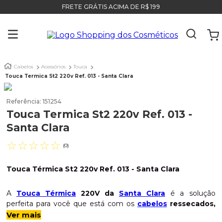
FRETE GRÁTIS ACIMA DE R$ 199
Cabelos
Acessórios
Touca
Touca Termica St2 220v Ref. 013 - Santa Clara
Referência
:
151254
Touca Termica St2 220v Ref. 013 -
Santa Clara
☆
☆
☆
☆
☆
(
0
)
Touca Térmica St2 220v Ref. 013 - Santa Clara
A
Touca Térmica
220V da
Santa Clara
é a solução
perfeita para você que está com os
cabelos
ressecados,
quebradiços e oleosos, danificados
pela poluição do dia
Ver mais