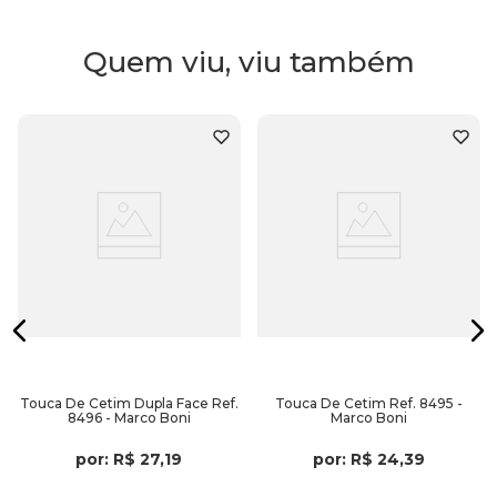
- Ativação da circulação sanguínea capilar
Quem viu, viu também
Embalagem:
1 Touca Térmica 220V da Santa Clara.
Touca De Cetim Dupla Face Ref.
Touca De Cetim Ref. 8495 -
8496 - Marco Boni
Marco Boni
por:
R$
27
,
19
por:
R$
24
,
39