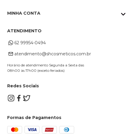
Nossas lojas
Política de Privacidade
Pedidos Whatsapp
MINHA CONTA
Frete e Entrega
Datas Especiais
Meus Pedidos
Troca e Devoluções
ATENDIMENTO
Cupons
Endereço de entrega
Formas de Pagamento
62 99954-0494
Alterar Cadastro
Retire na loja
atendimento@shcosmeticos.com.br
Dúvidas Frequentes
Horário de atendimento Segunda a Sexta das
08h00 às 17h00 (exceto feriados)
Redes Sociais
Formas de Pagamentos