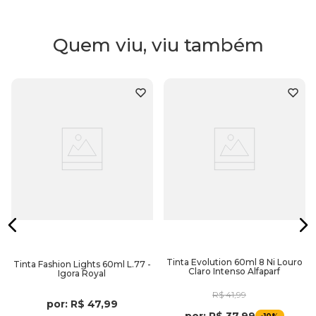
Quem viu, viu também
Tinta Evolution 60ml 8 Ni Louro
Tinta Fashion Lights 60ml L.77 -
Claro Intenso Alfaparf
Igora Royal
R$
41
,
99
por:
R$
47
,
99
por:
R$
37
,
99
-