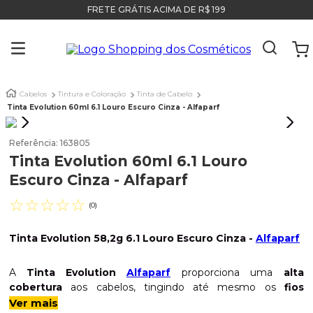
FRETE GRÁTIS ACIMA DE R$ 199
Cabelos
Tintura e Coloração
Tinta de Cabelo
Tinta Evolution 60ml 6.1 Louro Escuro Cinza - Alfaparf
Referência
:
163805
Tinta Evolution 60ml 6.1 Louro
Escuro Cinza - Alfaparf
☆
☆
☆
☆
☆
(
0
)
Tinta Evolution 58,2g 6.1 Louro Escuro Cinza -
Alfaparf
A
Tinta Evolution
Alfaparf
proporciona uma
alta
cobertura
aos cabelos, tingindo até mesmo os
fios
brancos
. Além de deixar aquele aspecto
brilhante
,
Ver mais