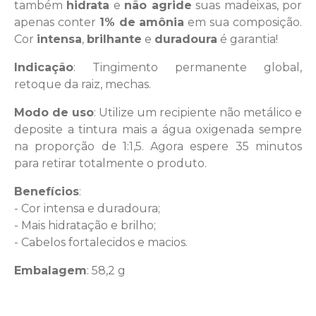
também
hidrata
e
não agride
suas madeixas, por
apenas conter
1% de amônia
em sua composição.
Cor
intensa
,
brilhante
e
duradoura
é garantia!
Indicação
: Tingimento permanente global,
retoque da raiz, mechas.
Modo de uso
: Utilize um recipiente não metálico e
deposite a tintura mais a água oxigenada sempre
na proporção de 1:1,5. Agora espere 35 minutos
para retirar totalmente o produto.
Benefícios
:
- Cor intensa e duradoura;
- Mais hidratação e brilho;
- Cabelos fortalecidos e macios.
Embalagem
: 58,2 g