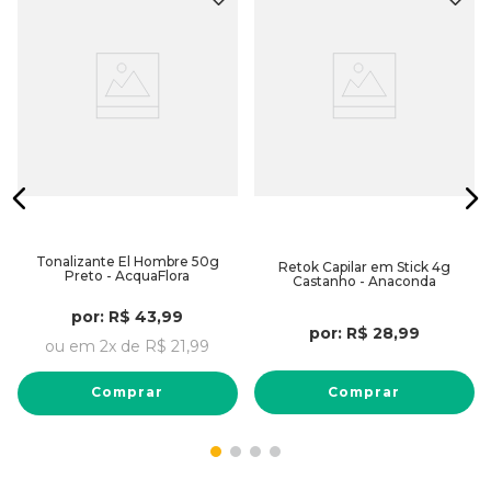
Tonalizante El Hombre 50g
Retok Capilar em Stick 4g
Preto - AcquaFlora
Castanho - Anaconda
por:
R$
43
,
99
por:
R$
28
,
99
ou em
2
x de
R$
21
,
99
Comprar
Comprar