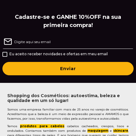
Cadastre-se e GANHE 10%OFF na sua
primeira compra!
Eu aceito receber novidades e ofertas em meu email
Enviar
Shopping dos Cosméticos: autoestima, beleza e
qualidade em um só lugar!
Somos uma empresa familiar com mais de 25 anos no varejo de cosméticos.
Acreditamos que a beleza é um meio de expressão pessoal e AMAMOS o que
fazemos, por isso, transformamos vidas pela autoestima e autocuidado.
Temos
produtos para cabelos
cabelos cacheados, crespos, lisos e
ondulados. Contamos também com produtos de
maquiagem
e
skincare
,
para diferentes tipos de peles. E aos homens que querem se cuidar, temos