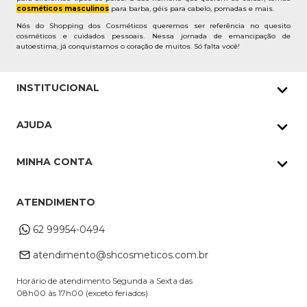
cosméticos masculinos
para barba, géis para cabelo, pomadas e mais.
Nós do Shopping dos Cosméticos queremos ser referência no quesito
cosméticos e cuidados pessoais. Nessa jornada de emancipação de
autoestima, já conquistamos o coração de muitos. Só falta você!
INSTITUCIONAL
Quem Somos
AJUDA
Nossas lojas
Política de Privacidade
Pedidos Whatsapp
MINHA CONTA
Frete e Entrega
Datas Especiais
Meus Pedidos
Troca e Devoluções
ATENDIMENTO
Cupons
Endereço de entrega
Formas de Pagamento
62 99954-0494
Alterar Cadastro
Retire na loja
atendimento@shcosmeticos.com.br
Dúvidas Frequentes
Horário de atendimento Segunda a Sexta das
08h00 às 17h00 (exceto feriados)