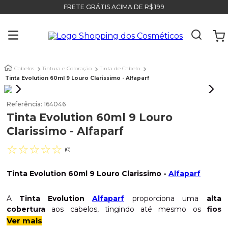
FRETE GRÁTIS ACIMA DE R$ 199
Cabelos
Tintura e Coloração
Tinta de Cabelo
Tinta Evolution 60ml 9 Louro Clarissimo - Alfaparf
Referência
:
164046
Tinta Evolution 60ml 9 Louro
Clarissimo - Alfaparf
☆
☆
☆
☆
☆
(
0
)
Tinta Evolution 60ml 9 Louro Clarissimo -
Alfaparf
A
Tinta Evolution
Alfaparf
proporciona uma
alta
cobertura
aos cabelos, tingindo até mesmo os
fios
brancos
. Além de deixar aquele aspecto
brilhante
,
Ver mais