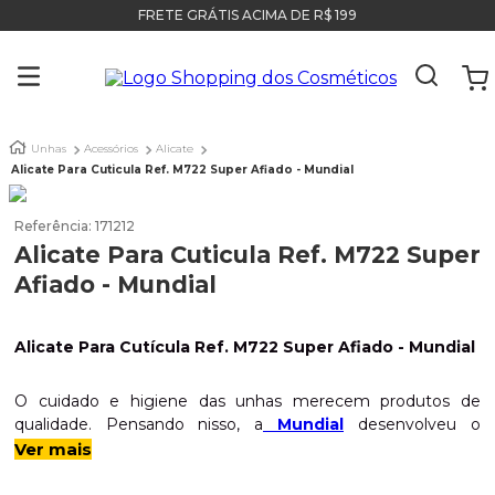
FRETE GRÁTIS ACIMA DE R$ 199
Unhas
Acessórios
Alicate
Alicate Para Cuticula Ref. M722 Super Afiado - Mundial
Referência
:
171212
Alicate Para Cuticula Ref. M722 Super
Afiado - Mundial
Alicate Para Cutícula Ref. M722 Super Afiado - Mundial
O cuidado e higiene das unhas merecem produtos de
qualidade. Pensando nisso, a
Mundial
desenvolveu o
Alicate Para Cutícula Ref. M722 Super Afiado
- ele conta
Ver mais
com
lâminas extremamente afiadas
,
corte preciso e de
alta durabilidade
. Feito com
aço inoxidável
, possui uma