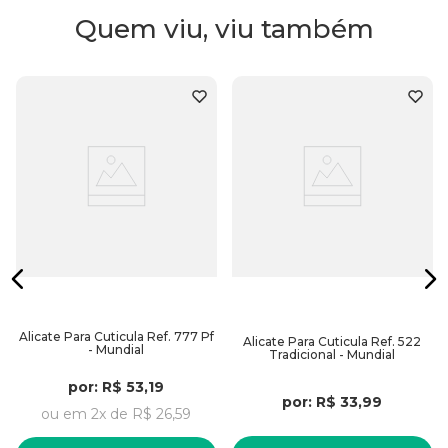
Quem viu, viu também
- Lâminas afiadas
- Corte preciso e alta durabilidade
- Mola resistente com redutor de atrito
- Cabo antideslizante: mais segurança e conforto ao
manuseio
Embalagem:
Contém 01 Alicate Para Cutícula
Alicate Para Cuticula Ref. 777 Pf
Alicate Para Cuticula Ref. 522
- Mundial
Tradicional - Mundial
por:
R$
53
,
19
por:
R$
33
,
99
ou em
2
x de
R$
26
,
59