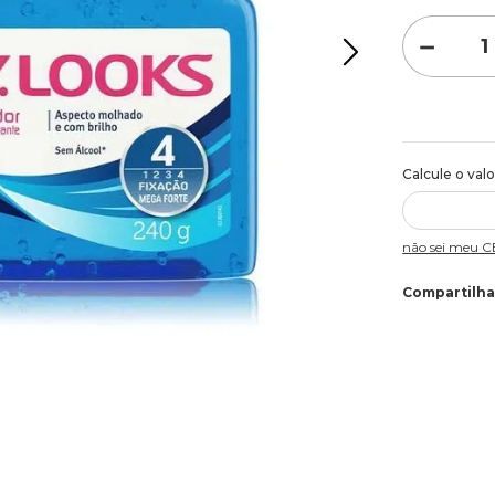
－
Não sei meu 
Compartilha