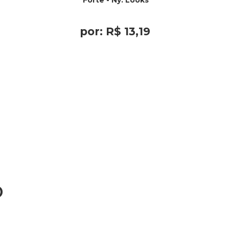
Forte - Ny. Looks
por:
R$
13
,
19
o