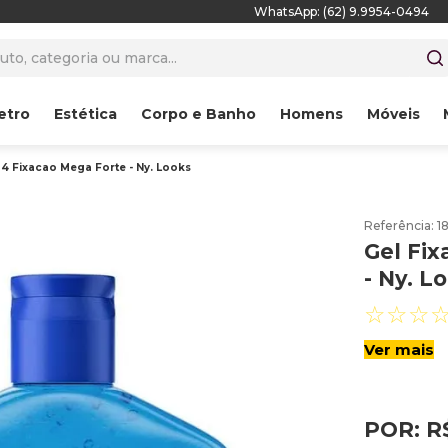
WhatsApp: (62) 9.9954-0494
to, categoria ou marca...
etro
Estética
Corpo e Banho
Homens
Móveis
 4 Fixacao Mega Forte - Ny. Looks
Referência
:
1
Gel Fix
- Ny. L
☆
☆
☆
Ver mais
POR:
R