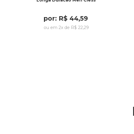
Longa Duracao Men Cless
por:
R$
44
,
59
ou em
2
x de
R$
22
,
29