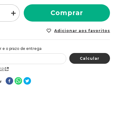
＋
Comprar
CEP
r