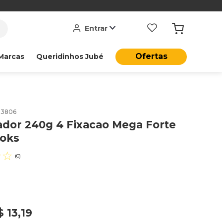
Entrar
Ofertas
Marcas
Queridinhos Jubé
83806
ador 240g 4 Fixacao Mega Forte
ooks
☆
☆
(
0
)
$
13
,
19