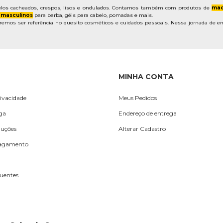
los cacheados, crespos, lisos e ondulados. Contamos também com produtos de
maq
 masculinos
para barba, géis para cabelo, pomadas e mais.
mos ser referência no quesito cosméticos e cuidados pessoais. Nessa jornada de em
MINHA CONTA
rivacidade
Meus Pedidos
ega
Endereço de entrega
luções
Alterar Cadastro
Pagamento
uentes