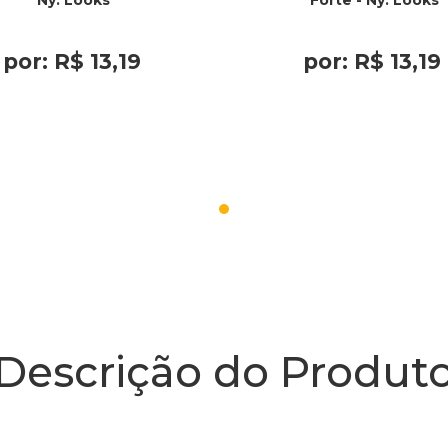
Ny. Looks
Forte - Ny. Looks
por:
R$
13
,
19
por:
R$
13
,
19
Descrição do Produt