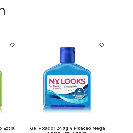
m
o Extra
Gel Fixador 240g 4 Fixacao Mega