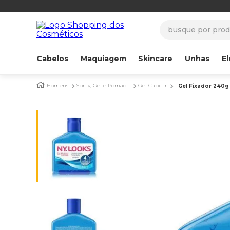
busque por produ
Cabelos
Maquiagem
Skincare
Unhas
El
Homens
Spray, Gel e Pomada
Gel Capilar
Gel Fixador 240g