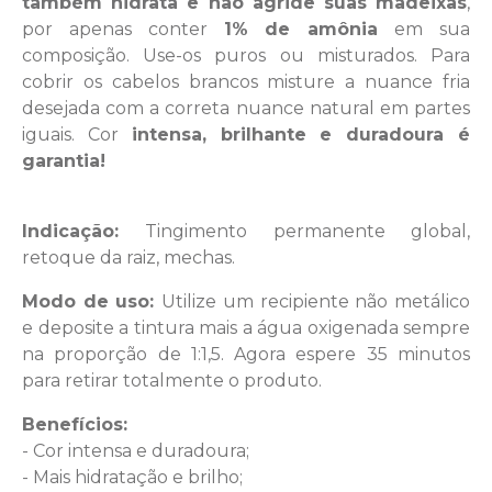
também hidrata e não agride
suas madeixas
,
por apenas conter
1% de amônia
em sua
composição. Use-os puros ou misturados. Para
cobrir os cabelos brancos misture a nuance fria
desejada com a correta nuance natural em partes
iguais. Cor
intensa, brilhante e duradoura é
garantia!
Indicação:
Tingimento permanente global,
retoque da raiz, mechas.
Modo de uso:
Utilize um recipiente não metálico
e deposite a tintura mais a água oxigenada sempre
na proporção de 1:1,5. Agora espere 35 minutos
para retirar totalmente o produto.
Benefícios:
- Cor intensa e duradoura;
- Mais hidratação e brilho;