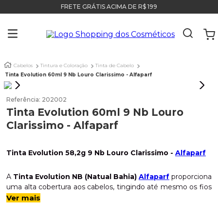
FRETE GRÁTIS ACIMA DE R$ 199
Cabelos
Tintura e Coloração
Tinta de Cabelo
Tinta Evolution 60ml 9 Nb Louro Clarissimo - Alfaparf
Referência
:
202002
Tinta Evolution 60ml 9 Nb Louro
Clarissimo - Alfaparf
Tinta Evolution 58,2g 9 Nb Louro Clarissimo -
Alfaparf
A
Tinta Evolution NB (Natual Bahia)
Alfaparf
proporciona
uma alta cobertura aos cabelos, tingindo até mesmo os fios
brancos. Além de deixar aquele
aspecto
brilhante,
Ver mais
também hidrata e não agride
suas madeixas
, por apenas
conter
1% de amônia
em sua composição. Use-os puros ou