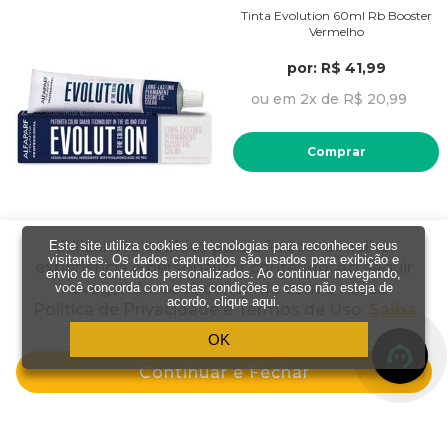
Tinta Evolution 60ml Rb Booster
Vermelho
por: R$ 41,99
ou em 2x de R$ 20,99
Comprar
Utilizamos cookies para oferecer a melhor
Este site utiliza cookies e tecnologias para reconhecer seus
visitantes. Os dados capturados são usados para exibição e
experiência e personalizar conteúdo. Ao seguir
envio de conteúdos personalizados. Ao continuar navegando,
Tinta Evolution 60ml 7 Ni Louro
navegando, você concorda com a nossa
você concorda com estas condições e caso não esteja de
Medio Intenso
acordo,
clique aqui
.
Política de Privacidade e Termos de Uso.
Saiba
por: R$ 41,99
mais
OK
ou em 2x de R$ 20,99
Continuar e Fechar
Comprar