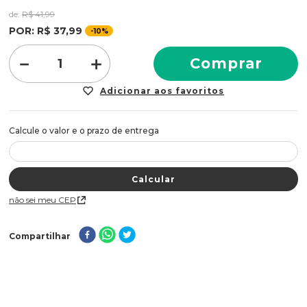
Indicação:
Tingimento permanente global, retoque da raiz,
misturados. Para cobrir os cabelos brancos misture a nuance
de:
R$
41
,
99
mechas.
fria desejada com a correta nuance natural em partes
POR:
R$
37
,
99
-
10%
iguais. Cor
intensa, brilhante e duradoura é garantia!
Modo de uso:
Utilize um recipiente não metálico e
－
＋
Comprar
deposite a tintura mais a água oxigenada sempre na
proporção de 1:1,5. Agora espere 35 minutos para retirar
totalmente o produto.
Benefícios:
- Cor intensa e duradoura;
- Mais hidratação e brilho;
- Cabelos fortalecidos e macios.
Embalagem:
58,2 g
Não sei meu CEP
Compartilhar