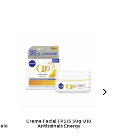
Creme Facial FPS15 50g Q10
Óleo Extraord
elo
Antissinais Energy
Flore