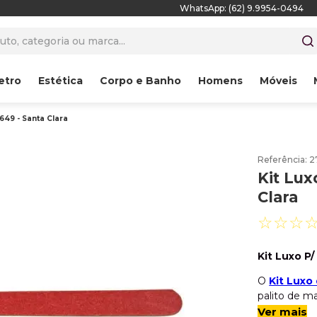
WhatsApp: (62) 9.9954-0494
to, categoria ou marca...
etro
Estética
Corpo e Banho
Homens
Móveis
 649 - Santa Clara
Referência
:
2
Kit Lux
Clara
☆
☆
☆
Kit Luxo P/
O
Kit Luxo
palito de m
e um empurr
Ver mais