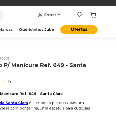
Entrar
Ofertas
Marcas
Queridinhos Jubé
73031
o P/ Manicure Ref. 649 - Santa
☆
☆
(
0
)
 Manicure Ref. 649 - Santa Clara
 da Santa Clara
é composto por duas lixas, um
adeira com ponta fina, uma espátula para cutículas
ador de cutículas, que proporciona toda a