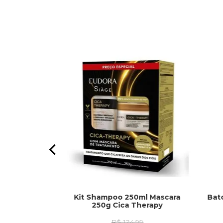
Kit Shampoo 250ml Mascara
Bat
o 250ml
250g Cica Therapy
l Nutri Rose -
iage
R$ 124,99