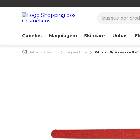
busque por produ
Cabelos
Maquiagem
Skincare
Unhas
El
Unhas
Acessórios
Lixa para Unha
Kit Luxo P/ Manicure Ref.