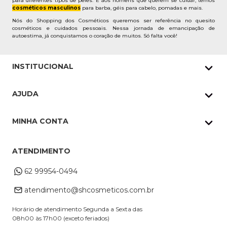
para diferentes tipos de peles. E aos homens que querem se cuidar, temos
cosméticos masculinos
para barba, géis para cabelo, pomadas e mais.
Nós do Shopping dos Cosméticos queremos ser referência no quesito
cosméticos e cuidados pessoais. Nessa jornada de emancipação de
autoestima, já conquistamos o coração de muitos. Só falta você!
INSTITUCIONAL
Quem Somos
AJUDA
Nossas lojas
Política de Privacidade
Pedidos Whatsapp
MINHA CONTA
Frete e Entrega
Datas Especiais
Meus Pedidos
Troca e Devoluções
ATENDIMENTO
Cupons
Endereço de entrega
Formas de Pagamento
62 99954-0494
Alterar Cadastro
Retire na loja
atendimento@shcosmeticos.com.br
Dúvidas Frequentes
Horário de atendimento Segunda a Sexta das
08h00 às 17h00 (exceto feriados)