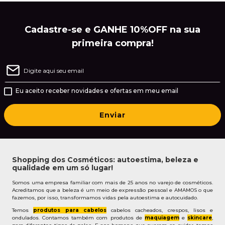
Cadastre-se e GANHE 10%OFF na sua
primeira compra!
Eu aceito receber novidades e ofertas em meu email
Enviar
Shopping dos Cosméticos: autoestima, beleza e
qualidade em um só lugar!
Somos uma empresa familiar com mais de 25 anos no varejo de cosméticos.
Acreditamos que a beleza é um meio de expressão pessoal e AMAMOS o que
fazemos, por isso, transformamos vidas pela autoestima e autocuidado.
Temos
produtos para cabelos
cabelos cacheados, crespos, lisos e
ondulados. Contamos também com produtos de
maquiagem
e
skincare
,