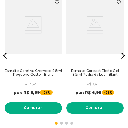
Esmalte Coretrat Cremoso 8,5ml
Esmalte Coretrat Efeito Gel
Pequeno Gesto - Blant
8,5ml Pedra da Lua - Blant
R$
9
,
49
R$
9
,
49
por:
R$
6
,
99
por:
R$
6
,
99
-
-
26%
26%
Comprar
Comprar