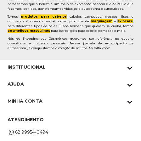
Acreditamos que a beleza é um meio de expressão pessoal e AMAMOS o que
fazemos, por isso, transformamos vidas pela autoestima e autocuidado.
Temos
produtos para cabelos
cabelos cacheados, crespos, lisos e
ondulados. Contamos também com produtos de
maquiagem
e
skincare
,
para diferentes tipos de peles. E aos homens que querem se cuidar, temos
cosméticos masculinos
para barba, géis para cabelo, pomadas e mais.
Nós do Shopping dos Cosméticos queremos ser referência no quesito
cosméticos e cuidados pessoais. Nessa jornada de emancipação de
autoestima, já conquistamos o coração de muitos. Só falta você!
INSTITUCIONAL
Quem Somos
AJUDA
Nossas lojas
Política de Privacidade
Pedidos Whatsapp
MINHA CONTA
Frete e Entrega
Datas Especiais
Meus Pedidos
Troca e Devoluções
ATENDIMENTO
Cupons
Endereço de entrega
Formas de Pagamento
62 99954-0494
Alterar Cadastro
Retire na loja