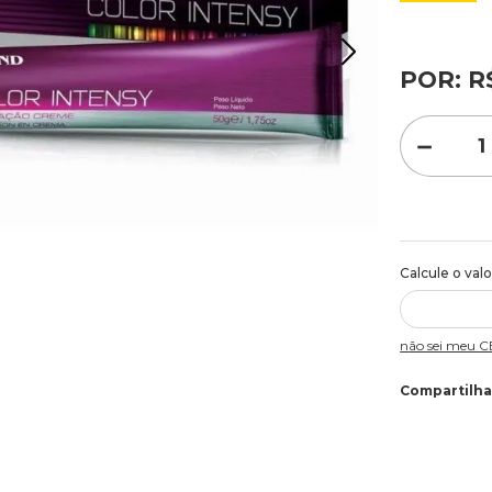
alta durabi
penetram no
oferecida p
POR:
R
maior durab
barras: 7896
Cor: 3.0 Ca
－
Não sei meu 
Compartilha