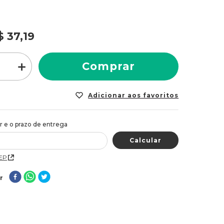
lidade da cor, sendo a quantidade de pigmentos que
 interior do cabelo 5X superior a quantidade
or uma coloração de mercado, proporcionando
$
37
,
19
ilidade da cor mesmo após 15 lavagens. Código de
852611906 Tipo: Tintura Capilar Quant.Aprox: 50g
stanho Escuro Marca: Amend
＋
Comprar
CEP
r