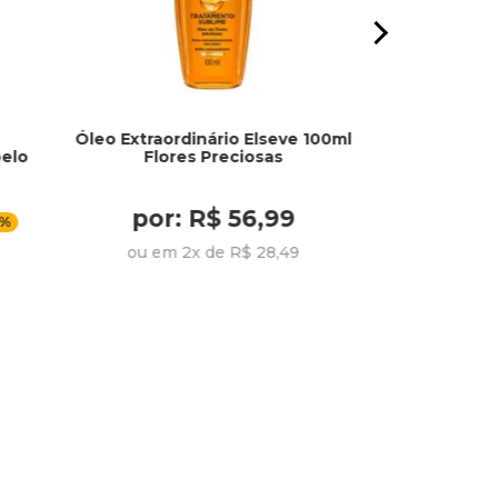
Óleo Extraordinário Elseve 100ml
Creme Faci
elo
Flores Preciosas
Antiss
por: R$ 56,99
por:
0%
ou em 2x de R$ 28,49
ou em 3