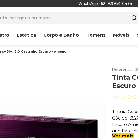
WhatsApp: (62) 9.9954-0494
to, categoria ou marca...
etro
Estética
Corpo e Banho
Homens
Móveis
tensy 50g 3.0 Castanho Escuro - Amend
Referência
:
3
Tinta C
Escuro
☆
☆
☆
Tintura Col
Código: 352
Escuro Ame
que trata, p
Ver mais
coloração. 