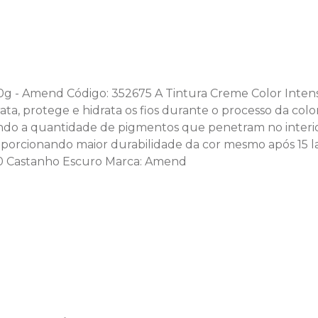
 50g - Amend Código: 352675 A Tintura Creme Color Int
a, protege e hidrata os fios durante o processo da col
sendo a quantidade de pigmentos que penetram no interi
porcionando maior durabilidade da cor mesmo após 15 l
3.0 Castanho Escuro Marca: Amend