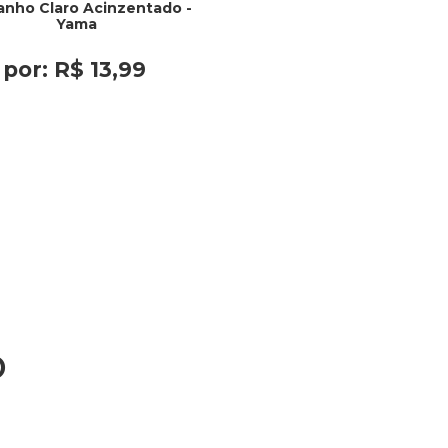
anho Claro Acinzentado -
Yama
por:
R$
13
,
99
o