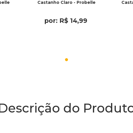
belle
Castanho Claro - Probelle
Cast
por:
R$
14
,
99
Descrição do Produt