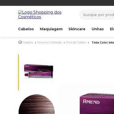
busque por produ
Cabelos
Maquiagem
Skincare
Unhas
El
Cabelos
Tintura e Coloração
Tinta de Cabelo
Tinta Color In