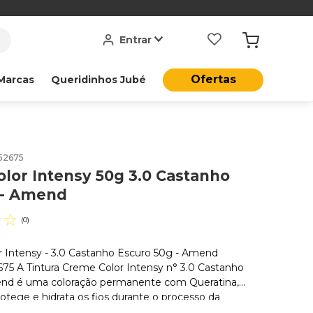
Entrar
Ofertas
Marcas
Queridinhos Jubé
52675
olor Intensy 50g 3.0 Castanho
 - Amend
☆
☆
(
0
)
or Intensy - 3.0 Castanho Escuro 50g - Amend
675 A Tintura Creme Color Intensy n° 3.0 Castanho
nd é uma coloração permanente com Queratina,
rotege e hidrata os fios durante o processo da
Promove perfeita cobertura dos cabelos brancos e