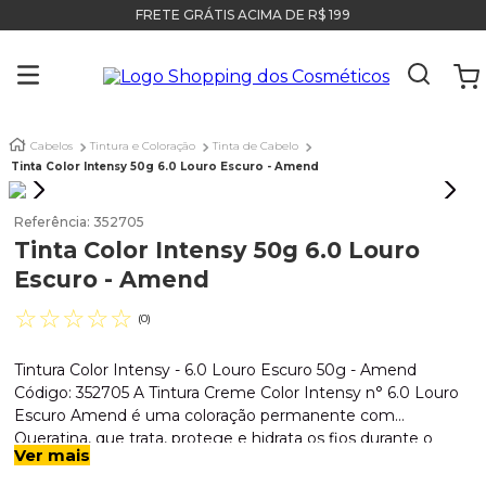
FRETE GRÁTIS ACIMA DE R$ 199
Cabelos
Tintura e Coloração
Tinta de Cabelo
Tinta Color Intensy 50g 6.0 Louro Escuro - Amend
Referência
:
352705
Tinta Color Intensy 50g 6.0 Louro
Escuro - Amend
☆
☆
☆
☆
☆
(
0
)
Tintura Color Intensy - 6.0 Louro Escuro 50g - Amend
Código: 352705 A Tintura Creme Color Intensy n° 6.0 Louro
Escuro Amend é uma coloração permanente com
Queratina, que trata, protege e hidrata os fios durante o
Ver mais
processo da coloração. Promove perfeita cobertura dos
cabelos brancos e alta durabilidade da cor, sendo a