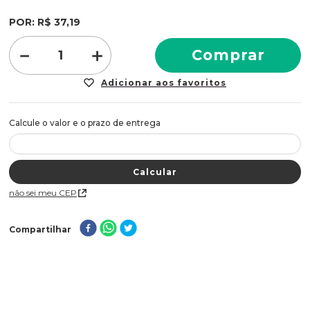
quantidade de pigmentos que penetram no interior do
POR:
R$
37
,
19
cabelo 5X superior a quantidade oferecida por uma
coloração de mercado, proporcionando maior durabilidade
－
＋
Comprar
da cor mesmo após 15 lavagens. Código de barras:
7896852611937 Tipo: Tintura Capilar Quant.Aprox: 50g Cor:
6.0 Louro Escuro Marca: Amend
Não sei meu CEP
Compartilhar