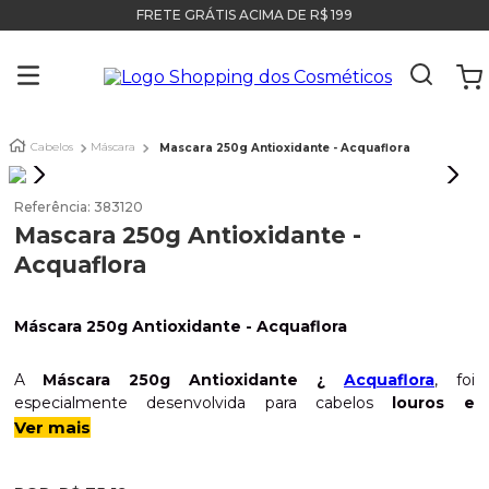
FRETE GRÁTIS ACIMA DE R$ 199
Cabelos
Máscara
Mascara 250g Antioxidante - Acquaflora
Referência
:
383120
Mascara 250g Antioxidante -
Acquaflora
Máscara 250g Antioxidante - Acquaflora
A
Máscara 250g Antioxidante ¿
Acquaflora
, foi
especialmente desenvolvida para cabelos
louros e
grisalhos
, ela é responsável por retirar aquele
indesejável
Ver mais
tom amarelado do cabelo
e por
realçar seus cabelos
grisalhos,
deixando os fios intensamente
hidratados
,
Indicação:
Para cabelos louros ou grisalhos