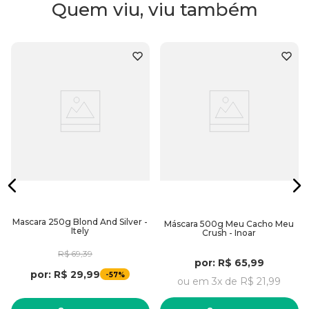
Quem viu, viu também
Mascara 250g Blond And Silver -
Máscara 500g Meu Cacho Meu
Itely
Crush - Inoar
R$
69
,
39
por:
R$
65
,
99
por:
R$
29
,
99
-
57%
ou em
3
x de
R$
21
,
99