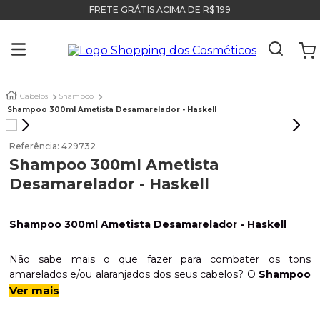
FRETE GRÁTIS ACIMA DE R$ 199
Cabelos
Shampoo
Shampoo 300ml Ametista Desamarelador - Haskell
Referência
:
429732
Shampoo 300ml Ametista
Desamarelador - Haskell
Shampoo 300ml Ametista Desamarelador - Haskell
Não sabe mais o que fazer para combater os tons
amarelados e/ou alaranjados dos seus cabelos? O
Shampoo
Ametista Desamarelador
Haskell
foi desenvolvido
Ver mais
justamente para você, pois possui uma
combinação
balanceada de pigmentos violetas
, que atuam na