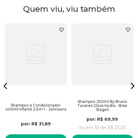
- Repõe o pigmento dos fios
Quem viu, viu também
Embalagem:
300ml
Shampoo 250ml By Bruna
Shampoo e Condicionador
Tavares Gloss Hydra - Brae
400ml Infantil 2 Em 1 - Johnsons
Stages
por:
R$
69
,
99
por:
R$
31
,
89
ou em
3
x de
R$
23
,
33