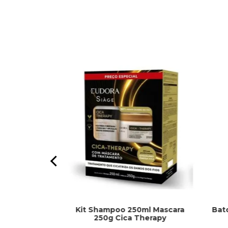
Kit Shampoo 250ml Mascara
Bat
o 250ml
250g Cica Therapy
l Nutri Rose -