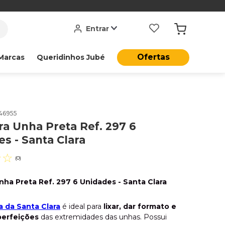
Entrar
Ofertas
Marcas
Queridinhos Jubé
46955
ra Unha Preta Ref. 297 6
s - Santa Clara
☆
☆
(
0
)
Unha Preta Ref. 297 6 Unidades - Santa Clara
a da Santa Clara
é ideal para
lixar, dar formato e
mperfeições
das extremidades das unhas. Possui