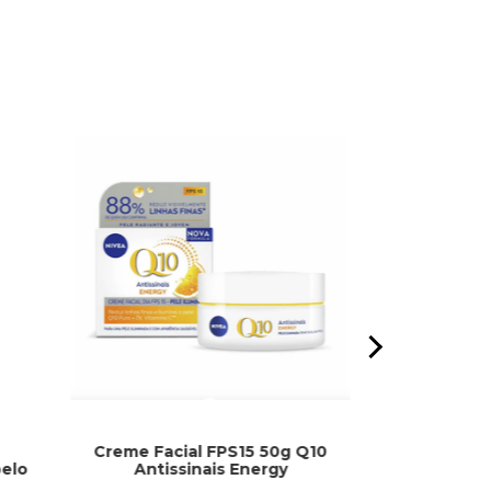
Creme Facial FPS15 50g Q10
Óleo Extraord
elo
Antissinais Energy
Flore