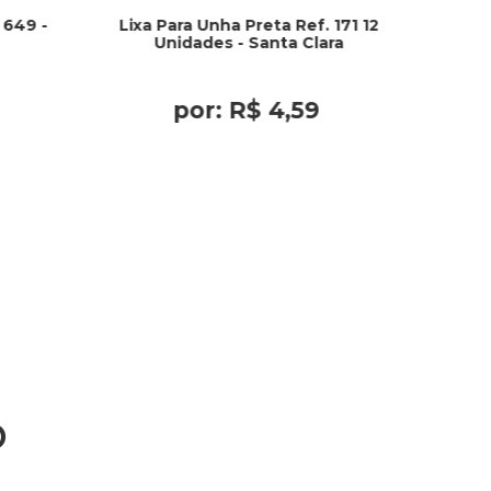
 649 -
Lixa Para Unha Preta Ref. 171 12
Unidades - Santa Clara
por:
R$
4
,
59
o