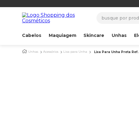
busque por produ
Cabelos
Maquiagem
Skincare
Unhas
El
Unhas
Acessórios
Lixa para Unha
Lixa Para Unha Preta Ref.