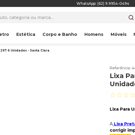
WhatsApp: (62) 9.9954-0494
to, categoria ou marca...
etro
Estética
Corpo e Banho
Homens
Móveis
 297 6 Unidades - Santa Clara
Referência
:
4
Lixa Pa
Unidade
☆
☆
☆
Lixa Para 
A
Lixa Pret
corrigir i