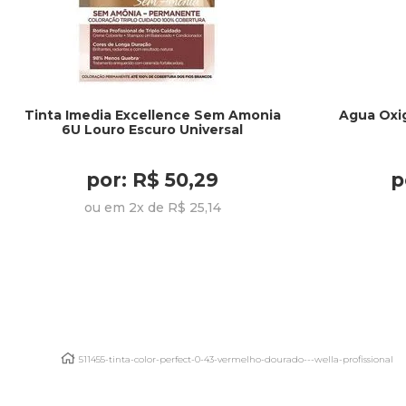
Tinta Imedia Excellence Sem Amonia
Agua Oxi
6U Louro Escuro Universal
por: R$ 50,29
p
ou em 2x de R$ 25,14
511455-tinta-color-perfect-0-43-vermelho-dourado---wella-profissional