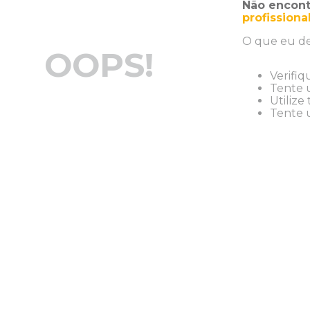
Não encont
profissiona
O que eu de
OOPS!
Verifiq
Tente u
Utilize
Tente u