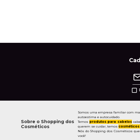
Cad
Somos uma empresa familiar com mais 
autoestima e autocuidado.
Sobre o Shopping dos
Temos
produtos para cabelos
cabe
Cosméticos
querem se cuidar, temos
cosméticos
Nós do Shopping dos Cosméticos quere
você!