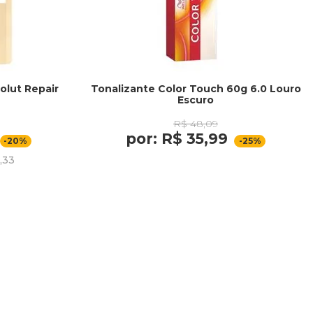
olut Repair
Tonalizante Color Touch 60g 6.0 Louro
Escuro
R$ 48,09
por: R$ 35,99
-20%
-25%
,33