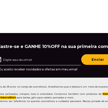
astre-se e GANHE 10%OFF na sua primeira com
Enviar
Eu aceito receber novidades e ofertas em meu email
de 28 anos no varejo de cosméticos. Acreditamos que a beleza é um meio de express
los cacheados, crespos, lisos e ondulados. Contamos também com produtos de
maq
 masculinos
para barba, géis para cabelo, pomadas e mais.
mos ser referência no quesito cosméticos e cuidados pessoais. Nessa jornada de em