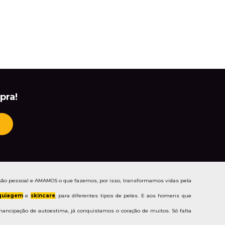
pra!
ão pessoal e AMAMOS o que fazemos, por isso, transformamos vidas pela
uiagem
e
skincare
, para diferentes tipos de peles. E aos homens que
ancipação de autoestima, já conquistamos o coração de muitos. Só falta