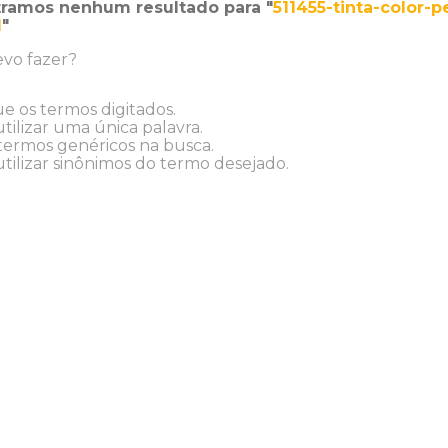
ramos nenhum resultado para "
511455-tinta-color-
l
"
vo fazer?
ue os termos digitados.
tilizar uma única palavra.
 termos genéricos na busca.
tilizar sinônimos do termo desejado.