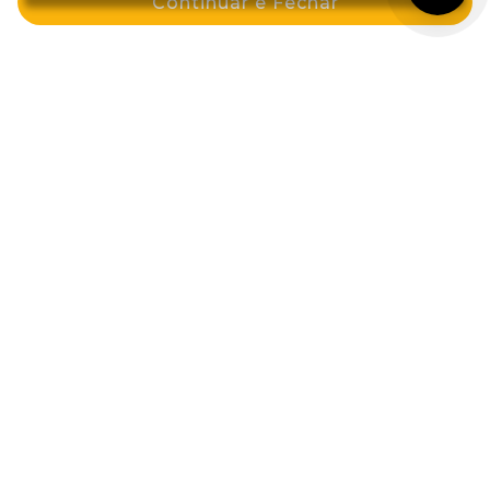
Continuar e Fechar
Comprar
Comprar
Tinta Creme Permanente 60g 3.0
Creme Hidratante Corporal 450g
Castanho Escuro
Niacinamida
por: R$ 39,59
por: R$ 54,99
ou em 2x de R$ 27,49
Comprar
Comprar
Cadastre-se e GANHE 10%OFF na sua
primeira compra!