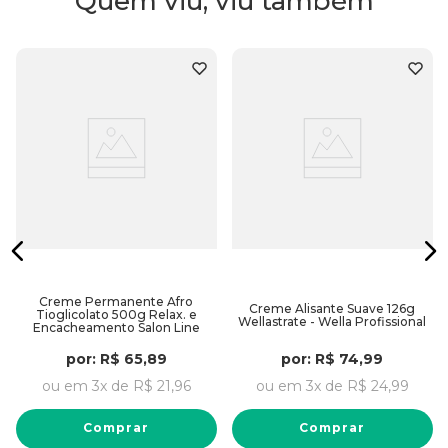
Quem viu, viu também
total, é indispensável a utilização do
Neutralizante
Wellastrate
para fixar a nova forma.
Benefícios
O produto promove
alisamento definitivo
com alta
precisão e durabilidade.
Garante o
controle de volume
e redução do aspecto
armado.
Proporciona
preservação da umidade
graças à
tecnologia Hydro-Safe.
Oferece
resultado uniforme
, deixando os fios com
balanço e toque suave.
Creme Permanente Afro
Creme Alisante Suave 126g
Tioglicolato 500g Relax. e
Wellastrate - Wella Profissional
Encacheamento Salon Line
Embalagem
por:
R$
65
,
89
por:
R$
74
,
99
126g
ou em
3
x de
R$
21
,
96
ou em
3
x de
R$
24
,
99
l
Comprar
Comprar