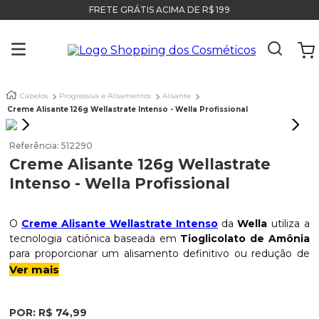
FRETE GRÁTIS ACIMA DE R$ 199
Cabelos
Progressiva e Alisamentos
Alisante
Creme Alisante 126g Wellastrate Intenso - Wella Profissional
Referência
:
512290
Creme Alisante 126g Wellastrate
Intenso - Wella Profissional
O
Creme Alisante Wellastrate Intenso
da
Wella
utiliza a
tecnologia catiônica baseada em
Tioglicolato de Amônia
para proporcionar um alisamento definitivo ou redução de
volume com alto desempenho. Sua fórmula conta com o
Ver mais
complexo
Hydro-Safe
, que ajuda a manter a umidade
natural do fio durante o processo químico, minimizando o
POR:
R$
74
,
99
ressecamento e garantindo que a estrutura capilar