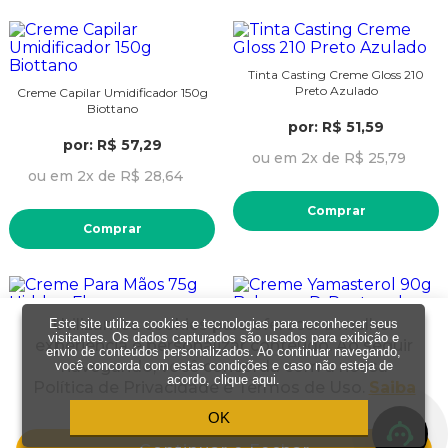
Tinta Casting Creme Gloss 210
Preto Azulado
Creme Capilar Umidificador 150g
Biottano
por: R$ 51,59
por: R$ 57,29
ou em 2x de R$ 25,79
ou em 2x de R$ 28,64
Comprar
Comprar
Utilizamos cookies para oferecer a melhor
Este site utiliza cookies e tecnologias para reconhecer seus
Creme Para Mãos 75g Hidden
Creme Yamasterol 90g Babosa e D-
visitantes. Os dados capturados são usados para exibição e
experiência e personalizar conteúdo. Ao seguir
Flowers
Pantenol
envio de conteúdos personalizados. Ao continuar navegando,
navegando, você concorda com a nossa
você concorda com estas condições e caso não esteja de
acordo,
clique aqui
.
por: R$ 34,99
por: R$ 5,99
Política de Privacidade e Termos de Uso.
Saiba
mais
OK