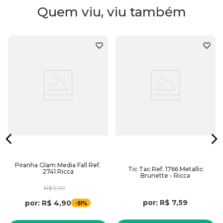
Quem viu, viu também
Piranha Glam Media Fall Ref.
Tic Tac Ref. 1766 Metallic
2741 Ricca
Brunette - Ricca
R$
9
,
99
por:
R$
7
,
59
por:
R$
4
,
90
-
51%