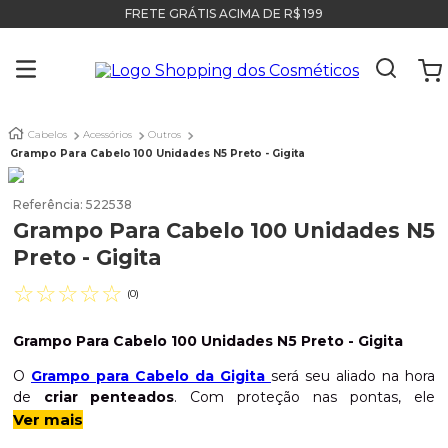
FRETE GRÁTIS ACIMA DE R$ 199
Cabelos
Acessórios
Outros
Grampo Para Cabelo 100 Unidades N5 Preto - Gigita
Referência
:
522538
Grampo Para Cabelo 100 Unidades N5
Preto - Gigita
☆
☆
☆
☆
☆
(
0
)
Grampo Para Cabelo 100 Unidades N5 Preto - Gigita
O
Grampo para Cabelo da Gigita
será seu aliado na hora
de
criar penteados
. Com proteção nas pontas, ele
proporciona
conforto e firmeza
, deixando seu penteado
Ver mais
seguro por muito mais tempo. Com ele você não precisa se