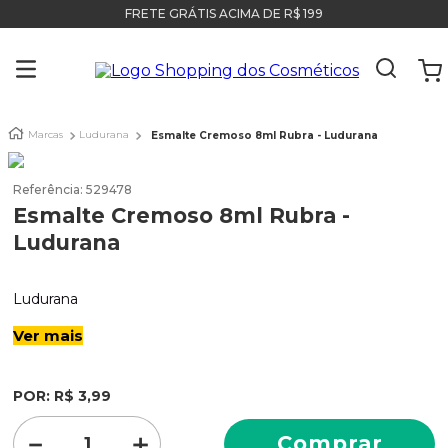
FRETE GRÁTIS ACIMA DE R$ 199
Marcas
Ludurana
Esmalte Cremoso 8ml Rubra - Ludurana
Referência
:
529478
Esmalte Cremoso 8ml Rubra -
Ludurana
Ludurana
Ver mais
POR:
R$
3
,
99
－
＋
Comprar