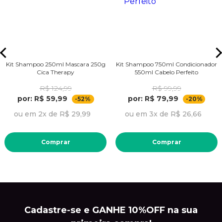
Kit Shampoo 250ml Mascara 250g
Kit Shampoo 750ml Condicionador
Cica Therapy
550ml Cabelo Perfeito
R$ 124,99
R$ 99,99
por: R$ 59,99
por: R$ 79,99
-52%
-20%
ou em 2x de R$ 29,99
ou em 3x de R$ 26,66
Comprar
Comprar
Cadastre-se e GANHE 10%OFF na sua