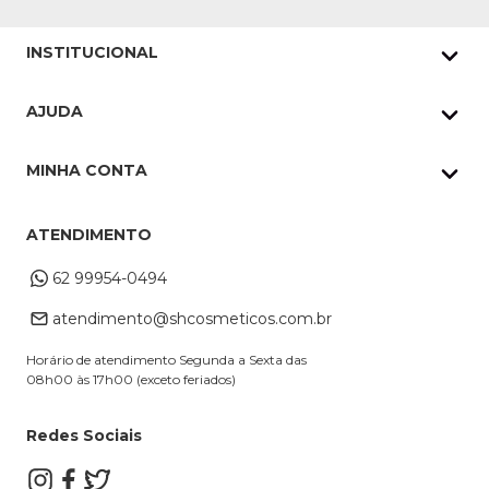
INSTITUCIONAL
Quem Somos
AJUDA
Nossas lojas
Política de Privacidade
Pedidos Whatsapp
MINHA CONTA
Frete e Entrega
Datas Especiais
Meus Pedidos
Troca e Devoluções
ATENDIMENTO
Cupons
Endereço de entrega
Formas de Pagamento
62 99954-0494
Alterar Cadastro
Retire na loja
atendimento@shcosmeticos.com.br
Dúvidas Frequentes
Horário de atendimento Segunda a Sexta das
08h00 às 17h00 (exceto feriados)
Redes Sociais