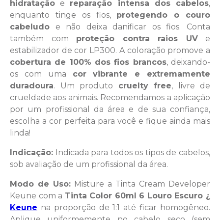
hidratação
e
reparação intensa dos cabelos
,
enquanto tinge os fios,
protegendo o couro
cabeludo
e não deixa danificar os fios. Conta
também com
proteção contra raios UV
e
estabilizador de cor LP300. A coloração promove a
cobertura de 100% dos fios brancos
, deixando-
os com uma
cor vibrante e extremamente
duradoura
. Um produto
cruelty free
, livre de
crueldade aos animais. Recomendamos a aplicação
por um profissional da área e de sua confiança,
escolha a cor perfeita para você e fique ainda mais
linda!
Indicação:
Indicada para todos os tipos de cabelos,
sob avaliação de um profissional da área.
Modo de Uso:
Misture a Tinta Cream Developer
Keune com a
Tinta Color 60ml 6 Louro Escuro ¿
Keune
na proporção de 1:1 até ficar homogêneo.
Aplique uniformemente no cabelo seco (sem