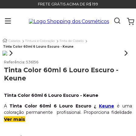
FRETE GRÁTIS ACIMA DE R$ 199
Cabelos
Tintura e Coloração
Tinta de Cabelo
Tinta Color 60ml 6 Louro Escuro - Keune
Referência
:
536156
Tinta Color 60ml 6 Louro Escuro -
Keune
Tinta Color 60ml 6 Louro Escuro - Keune
A
Tinta Color 60ml 6 Louro Escuro ¿
Keune
é uma
coloração permanente profissional. Proporciona fidelidade
da cor, ideal para você criar vários visuais diferentes do jeito
Ver mais
que desejar. Possui a formulação enriquecida com
óleo de
coco
,
proteína da seda
,
vitamina C
, que auxiliam na