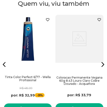
Quem viu, viu também
Tinta Color Perfect 6/77 - Wella
Coloracao Permanente Vegana
Profissional
60g 8.43 Louro Claro Cobre
Dourado - Acquaflora
R$
48
,
09
por:
R$
33
,
79
por:
R$
32
,
99
-
31%