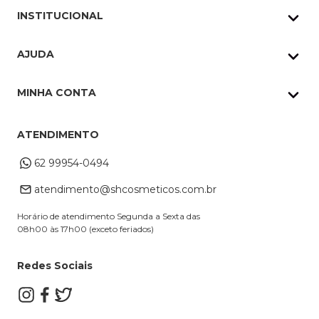
INSTITUCIONAL
Quem Somos
AJUDA
Nossas lojas
Política de Privacidade
Pedidos Whatsapp
MINHA CONTA
Frete e Entrega
Datas Especiais
Meus Pedidos
Troca e Devoluções
ATENDIMENTO
Cupons
Endereço de entrega
Formas de Pagamento
62 99954-0494
Alterar Cadastro
Retire na loja
atendimento@shcosmeticos.com.br
Dúvidas Frequentes
Horário de atendimento Segunda a Sexta das
08h00 às 17h00 (exceto feriados)
Redes Sociais