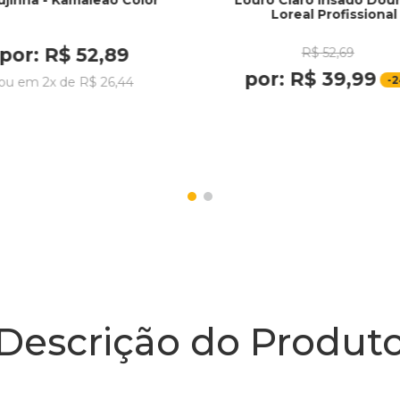
ujinha - Kamaleão Color
Louro Claro Irisado Dour
Loreal Profissional
por:
R$
52
,
89
R$
52
,
69
por:
R$
39
,
99
-
2
ou em
2
x de
R$
26
,
44
Descrição do Produt