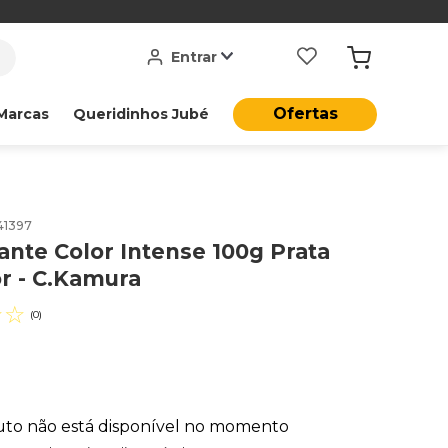
Entrar
Ofertas
Marcas
Queridinhos Jubé
41397
ante Color Intense 100g Prata
r - C.Kamura
☆
☆
(
0
)
uto não está disponível no momento