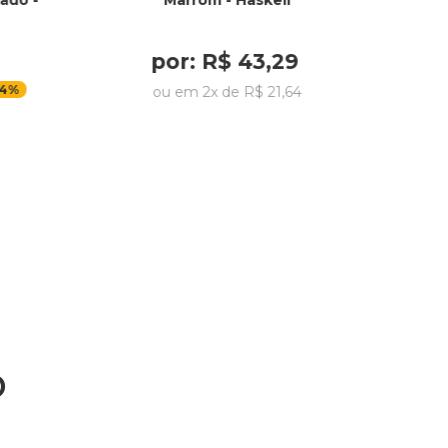
ado -
Marrom - Haskell
por:
R$
43
,
29
4%
ou em
2
x de
R$
21
,
64
o