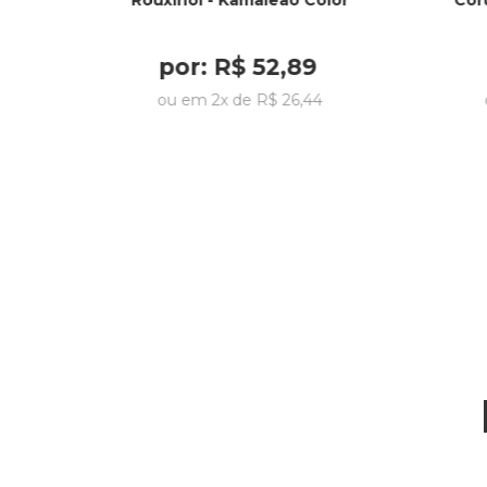
Rouxinol - Kamaleão Color
Cor
por:
R$
52
,
89
ou em
2
x de
R$
26
,
44