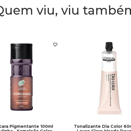
Quem viu, viu també
cara Pigmentante 100ml
Tonalizante Dia Color 60