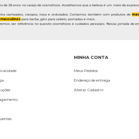
de 28 anos no varejo de cosméticos. Acreditamos que a beleza é um meio de express
los cacheados, crespos, lisos e ondulados. Contamos também com produtos de
maq
 masculinos
para barba, géis para cabelo, pomadas e mais.
mos ser referência no quesito cosméticos e cuidados pessoais. Nessa jornada de em
MINHA CONTA
rivacidade
Meus Pedidos
ega
Endereço de entrega
luções
Alterar Cadastro
Pagamento
uentes