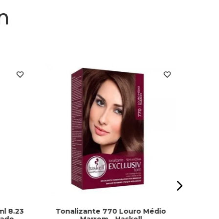
m
Tona
ml 8.23
Tonalizante 770 Louro Médio