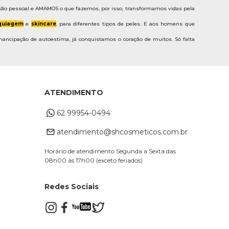
ão pessoal e AMAMOS o que fazemos, por isso, transformamos vidas pela
uiagem
e
skincare
, para diferentes tipos de peles. E aos homens que
ancipação de autoestima, já conquistamos o coração de muitos. Só falta
ATENDIMENTO
62 99954-0494
atendimento@shcosmeticos.com.br
Horário de atendimento Segunda a Sexta das
08h00 às 17h00 (exceto feriados)
Redes Sociais