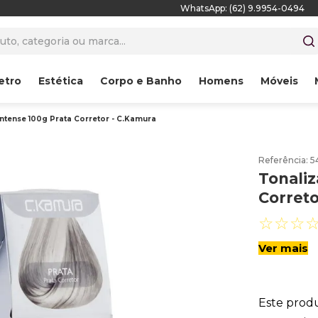
WhatsApp: (62) 9.9954-0494
to, categoria ou marca...
etro
Estética
Corpo e Banho
Homens
Móveis
Intense 100g Prata Corretor - C.Kamura
Referência
:
5
Tonaliz
Correto
☆
☆
☆
Ver mais
Este prod