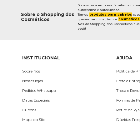
Somos uma empresa familiar com mais 
autoestima e autocuidado.
Sobre o Shopping dos
Temos
produtos para cabelos
cabe
Cosméticos
querem se cuidar, temos
cosméticos
Nós do Shopping dos Cosméticos quere
você!
INSTITUCIONAL
AJUDA
Sobre Nós
Política de P
Nossas lojas
Frete e Entr
Pedidos Whatsapp
Troca e Devo
Datas Especiais
Formas de 
Cupons
Retire na loja
Mapa do Site
Dúvidas Freq