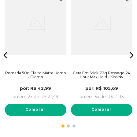
Pomada 50g Efeito Matte Uomo
Cera Em Stick 72g Pessego 24
- Giorno
Hour Max Hold - Kiss Ny
por:
R$
42
,
99
por:
R$
105
,
69
ou em
2
x de
R$
21
,
49
ou em
5
x de
R$
21
,
13
Comprar
Comprar