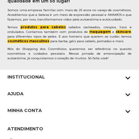
qualidade em um só lugar!
Somos uma empresa familiar com mais de 25 anos no varejo de cosméticos.
Acreditamos que a beleza é um meio de expressão pessoal e AMAMOS o que
fazemos, por isso, transformamos vidas pela autoestima e autocuidado.
Temos
produtos para cabelos
cabelos cacheados, crespos, lisos e
ondulados. Contamos também com produtos de
maquiagem
e
skincare
,
para diferentes tipos de peles. E aos homens que querem se cuidar, temos
cosméticos masculinos
para barba, géis para cabelo, pomadas e mais.
Nós do Shopping dos Cosméticos queremos ser referência no quesito
cosméticos e cuidados pessoais. Nessa jornada de emancipação de
autoestima, já conquistamos o coração de muitos. Só falta você!
INSTITUCIONAL
Quem Somos
AJUDA
Nossas lojas
Política de Privacidade
Pedidos Whatsapp
MINHA CONTA
Frete e Entrega
Datas Especiais
Meus Pedidos
Troca e Devoluções
ATENDIMENTO
Cupons
Endereço de entrega
Formas de Pagamento