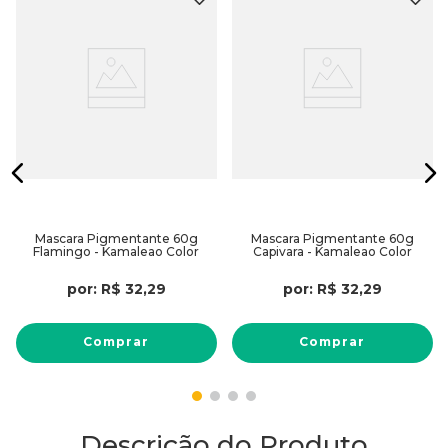
Mascara Pigmentante 60g
Mascara Pigmentante 60g
Flamingo - Kamaleao Color
Capivara - Kamaleao Color
por:
R$
32
,
29
por:
R$
32
,
29
Comprar
Comprar
Descrição do Produto