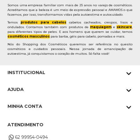
Somos uma empresa familiar com mais de 25 anos no varejo de cosméticos.
Acreditamos que a beleza é um meio de expressão pessoal e AMAMOS o que
fazemos, por isso, transformamos vidas pela autoestima e autocuidado.
Temos
produtos para cabelos
cabelos cacheados, crespos, lisos e
ondulados. Contamos também com produtos de
maquiagem
e
skincare
,
para diferentes tipos de peles. E aos homens que querem se cuidar, temos
cosméticos masculinos
para barba, géis para cabelo, pomadas e mais.
Nós do Shopping dos Cosméticos queremos ser referência no quesito
cosméticos e cuidados pessoais. Nessa jornada de emancipação de
autoestima, já conquistamos o coração de muitos. Só falta você!
INSTITUCIONAL
Quem Somos
AJUDA
Nossas lojas
Política de Privacidade
Pedidos Whatsapp
MINHA CONTA
Frete e Entrega
Datas Especiais
Meus Pedidos
Troca e Devoluções
ATENDIMENTO
Cupons
Endereço de entrega
Formas de Pagamento
62 99954-0494
Alterar Cadastro