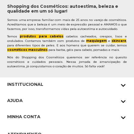
Shopping dos Cosméticos: autoestima, beleza e
qualidade em um só lugar!
Somos uma empresa familiar com mais de 25 anos no varejo de cosméticos.
Acreditamos que a beleza é um meio de expressão pessoal e AMAMOS o que
fazemos, por isso, transformamos vidas pela autoestima e autocuidado.
Temos
produtos para cabelos
cabelos cacheados, crespos, lisos e
ondulados. Contamos também com produtos de
maquiagem
e
skincare
,
para diferentes tipos de peles. E aos homens que querem se cuidar, temos
cosméticos masculinos
para barba, géis para cabelo, pomadas e mais.
Nós do Shopping dos Cosméticos queremos ser referência no quesito
cosméticos e cuidados pessoais. Nessa jornada de emancipação de
autoestima, já conquistamos o coração de muitos. Só falta você!
INSTITUCIONAL
Quem Somos
AJUDA
Nossas lojas
Política de Privacidade
Pedidos Whatsapp
MINHA CONTA
Frete e Entrega
Datas Especiais
Meus Pedidos
Troca e Devoluções