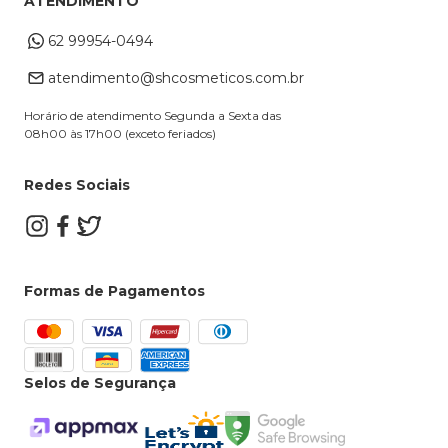
ATENDIMENTO
Cupons
Endereço de entrega
Formas de Pagamento
62 99954-0494
Alterar Cadastro
Retire na loja
atendimento@shcosmeticos.com.br
Dúvidas Frequentes
Horário de atendimento Segunda a Sexta das
08h00 às 17h00 (exceto feriados)
Redes Sociais
Formas de Pagamentos
Selos de Segurança