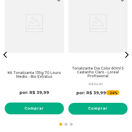
Tonalizante Dia Color 60ml 5
Castanho Claro - Loreal
Kit Tonalizante 135g 70 Louro
Profissional
Medio - Bio Extratus
R$
52
,
69
por:
R$
39
,
99
por:
R$
39
,
99
-
24%
Comprar
Comprar