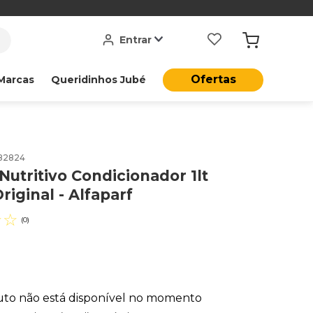
Entrar
Ofertas
Marcas
Queridinhos Jubé
82824
utritivo Condicionador 1lt
riginal - Alfaparf
☆
☆
(
0
)
uto não está disponível no momento