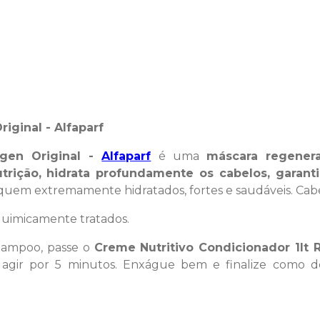
iginal - Alfaparf
Rigen Original -
Alfaparf
é uma
máscara regener
utrição, hidrata profundamente os cabelos, garan
iquem extremamente hidratados, fortes e saudáveis. Cabe
quimicamente tratados.
hampoo, passe o
Creme
Nutritivo Condicionador 1lt 
gir por 5 minutos. Enxágue bem e finalize como des