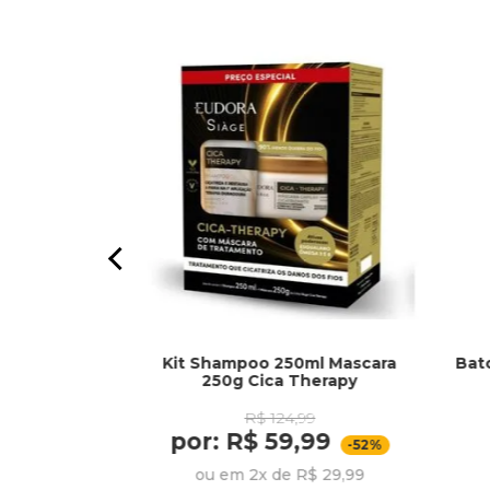
Kit Shampoo 250ml Mascara
Bat
s 500ml Oleo
250g Cica Therapy
ueratina
R$ 124,99
79
por: R$ 59,99
,99
-52%
-10%
ou em 2x de R$ 29,99