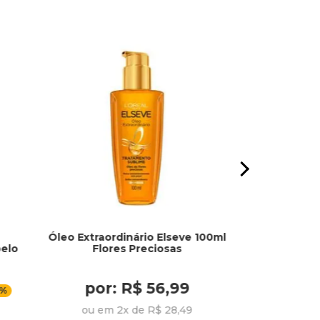
Óleo Extraordinário Elseve 100ml
Creme Faci
elo
Flores Preciosas
Antiss
por: R$ 56,99
por:
0%
ou em 2x de R$ 28,49
ou em 3