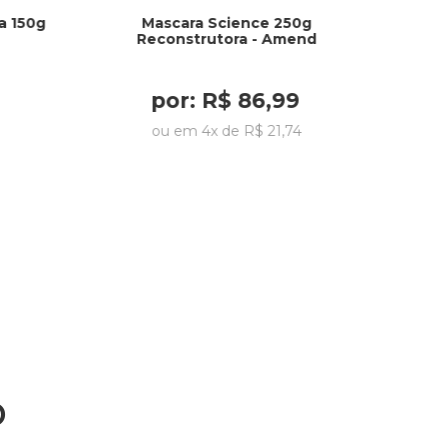
a 150g
Mascara Science 250g
Reconstrutora - Amend
por:
R$
86
,
99
ou em
4
x de
R$
21
,
74
o