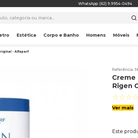
WhatsApp: (62) 9.9954-0494
to, categoria ou marca...
etro
Estética
Corpo e Banho
Homens
Móveis
iginal - Alfaparf
Referência
:
5
Creme N
Rigen O
☆
☆
☆
Ver mais
Este prod