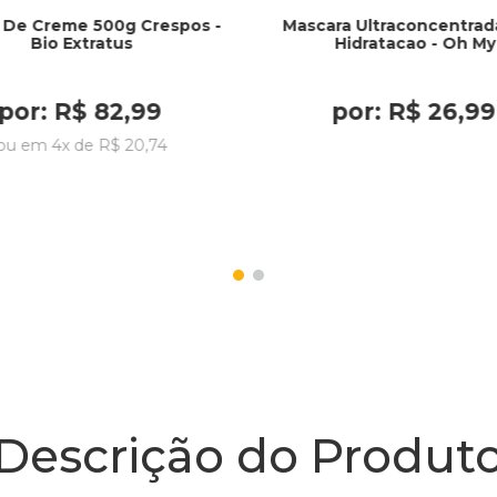
 De Creme 500g Crespos -
Mascara Ultraconcentrad
Bio Extratus
Hidratacao - Oh My
por:
R$
82
,
99
por:
R$
26
,
99
ou em
4
x de
R$
20
,
74
Descrição do Produt