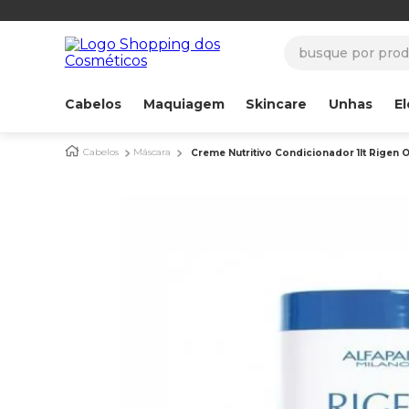
busque por produ
Cabelos
Maquiagem
Skincare
Unhas
El
Cabelos
Máscara
Creme Nutritivo Condicionador 1lt Rigen Or