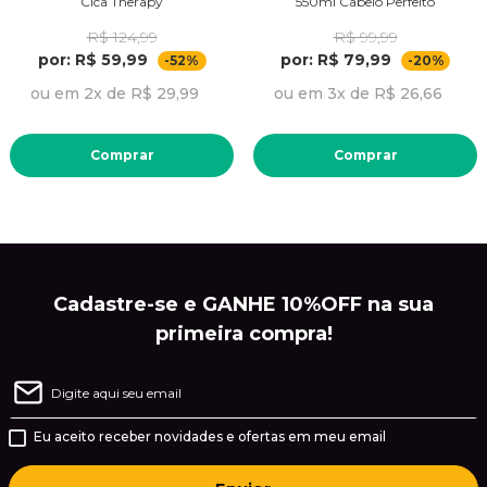
Cica Therapy
550ml Cabelo Perfeito
R$ 124,99
R$ 99,99
por: R$ 59,99
por: R$ 79,99
-52%
-20%
ou em 2x de R$ 29,99
ou em 3x de R$ 26,66
Comprar
Comprar
Cadastre-se e GANHE 10%OFF na sua
primeira compra!
Eu aceito receber novidades e ofertas em meu email