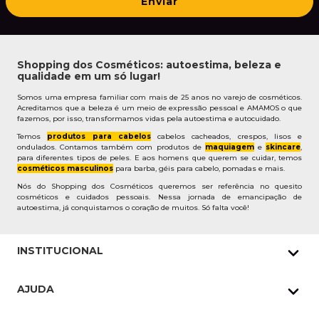
Enviar
Shopping dos Cosméticos: autoestima, beleza e
qualidade em um só lugar!
Somos uma empresa familiar com mais de 25 anos no varejo de cosméticos.
Acreditamos que a beleza é um meio de expressão pessoal e AMAMOS o que
fazemos, por isso, transformamos vidas pela autoestima e autocuidado.
Temos
produtos para cabelos
cabelos cacheados, crespos, lisos e
ondulados. Contamos também com produtos de
maquiagem
e
skincare
,
para diferentes tipos de peles. E aos homens que querem se cuidar, temos
cosméticos masculinos
para barba, géis para cabelo, pomadas e mais.
Nós do Shopping dos Cosméticos queremos ser referência no quesito
cosméticos e cuidados pessoais. Nessa jornada de emancipação de
autoestima, já conquistamos o coração de muitos. Só falta você!
INSTITUCIONAL
Quem Somos
AJUDA
Nossas lojas