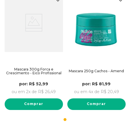
Mascara 300g Forca e
Mascara 250g Cachos - Amend
Crescimento - Eico Profissional
por:
R$
52
,
99
por:
R$
81
,
99
ou em
2
x de
R$
26
,
49
ou em
4
x de
R$
20
,
49
Comprar
Comprar