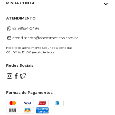
Política de Privacidade
Pedidos Whatsapp
MINHA CONTA
Frete e Entrega
Datas Especiais
Meus Pedidos
Troca e Devoluções
ATENDIMENTO
Cupons
Endereço de entrega
Formas de Pagamento
62 99954-0494
Alterar Cadastro
Retire na loja
atendimento@shcosmeticos.com.br
Dúvidas Frequentes
Horário de atendimento Segunda a Sexta das
08h00 às 17h00 (exceto feriados)
Redes Sociais
Formas de Pagamentos