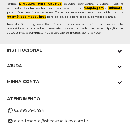
Temos
produtos para cabelos
cabelos cacheados, crespos, lisos e
ondulados. Contamos também com produtos de
maquiagem
e
skincare
,
para diferentes tipos de peles. E aos homens que querem se cuidar, temos
cosméticos masculinos
para barba, géis para cabelo, pomadas e mais.
Nós do Shopping dos Cosméticos queremos ser referência no quesito
cosméticos e cuidados pessoais. Nessa jornada de emancipação de
autoestima, já conquistamos o coração de muitos. Só falta você!
INSTITUCIONAL
Quem Somos
AJUDA
Nossas lojas
Política de Privacidade
Pedidos Whatsapp
MINHA CONTA
Frete e Entrega
Datas Especiais
Meus Pedidos
Troca e Devoluções
ATENDIMENTO
Cupons
Endereço de entrega
Formas de Pagamento
62 99954-0494
Alterar Cadastro
Retire na loja
atendimento@shcosmeticos.com.br
Dúvidas Frequentes