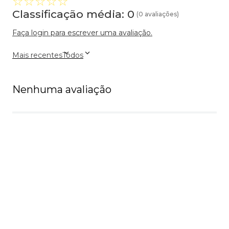
☆
☆
☆
☆
☆
Classificação média: 0
(0 avaliações)
Faça login para escrever uma avaliação.
Mais recentes
Todos
Nenhuma avaliação