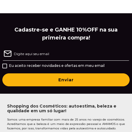
Cadastre-se e GANHE 10%OFF na sua
primeira compra!
Eu aceito receber novidades e ofertas em meu email
Enviar
Shopping dos Cosméticos: autoestima, beleza e
qualidade em um só lugar!
Somos uma empresa familiar com mais de 25 anos no varejo de cosméticos.
Acreditamos que a beleza é um meio de expressão pessoal e AMAMOS o que
fazemos, por isso, transformamos vidas pela autoestima e autocuidado.