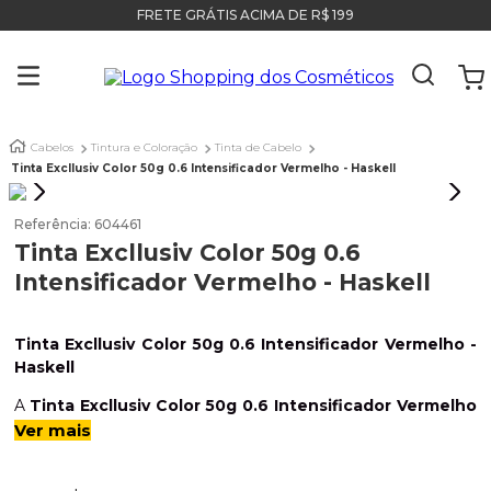
FRETE GRÁTIS ACIMA DE R$ 199
Cabelos
Tintura e Coloração
Tinta de Cabelo
Tinta Excllusiv Color 50g 0.6 Intensificador Vermelho - Haskell
Referência
:
604461
Tinta Excllusiv Color 50g 0.6
Intensificador Vermelho - Haskell
Tinta Excllusiv Color 50g 0.6 Intensificador Vermelho -
Haskell
A
Tinta Excllusiv Color 50g 0.6 Intensificador Vermelho
-
Haskell
é um
sistema de coloração
que proporciona
Ver mais
uma
cor duradoura,
uniforme
e
brilhante
desde a raiz até
as pontas. Ela
cobre perfeitamente
os fios