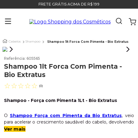
FRETE GRÁTIS ACIMA DE R$ 199
Cabelos
Shampoo
Shampoo 1lt Forca Com Pimenta - Bio Extratus
Referência
:
605565
Shampoo 1lt Forca Com Pimenta -
Bio Extratus
☆
☆
☆
☆
☆
(
0
)
Shampoo - Força com Pimenta 1Lt - Bio Extratus
O
Shampoo Força com Pimenta da Bio Extratus
, veio
para acelerar o crescimento saudável do cabelo, devolvendo
o brilho e a vitalidade aos fios enfraquecidos. Ele promove
Ver mais
uma limpeza equilibrada do cabelo. Não irrita o couro