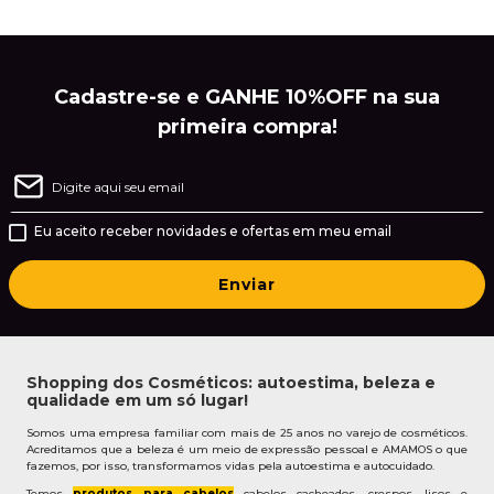
Cadastre-se e GANHE 10%OFF na sua
primeira compra!
Eu aceito receber novidades e ofertas em meu email
Enviar
Shopping dos Cosméticos: autoestima, beleza e
qualidade em um só lugar!
Somos uma empresa familiar com mais de 25 anos no varejo de cosméticos.
Acreditamos que a beleza é um meio de expressão pessoal e AMAMOS o que
fazemos, por isso, transformamos vidas pela autoestima e autocuidado.
Temos
produtos para cabelos
cabelos cacheados, crespos, lisos e