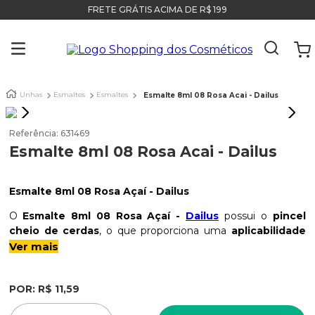
FRETE GRÁTIS ACIMA DE R$ 199
Unhas
Esmaltes
Esmaltes
Esmalte 8ml 08 Rosa Acai - Dailus
Referência
:
631469
Esmalte 8ml 08 Rosa Acai - Dailus
Esmalte 8ml 08 Rosa Açaí - Dailus
O
Esmalte 8ml 08 Rosa Açaí -
Dailus
possui o
pincel
cheio de cerdas
, o que proporciona uma
aplicabilidade
fácil e uniforme
e conta com uma tampa anatômica.
Ver mais
Possui alta cobertura, com
acabamento cremoso e
brilhante
. Os esmaltes
Dailus
secam bem rapidinho
e
POR:
R$
11
,
59
duram por vários dias
. Possuem um
design exclusivo
e
contam com uma grande
variedade de cores
, uma mais