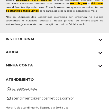
ondulados. Contamos também com produtos de
maquiagem
e
skincare
,
para diferentes tipos de peles. E aos homens que querem se cuidar, temos
cosméticos masculinos
para barba, géis para cabelo, pomadas e mais.
Nós do Shopping dos Cosméticos queremos ser referência no quesito
cosméticos e cuidados pessoais. Nessa jornada de emancipação de
autoestima, já conquistamos o coração de muitos. Só falta você!
INSTITUCIONAL
Quem Somos
AJUDA
Nossas lojas
Política de Privacidade
Pedidos Whatsapp
MINHA CONTA
Frete e Entrega
Datas Especiais
Meus Pedidos
Troca e Devoluções
ATENDIMENTO
Cupons
Endereço de entrega
Formas de Pagamento
62 99954-0494
Alterar Cadastro
Retire na loja
atendimento@shcosmeticos.com.br
Dúvidas Frequentes
Horário de atendimento Segunda a Sexta das