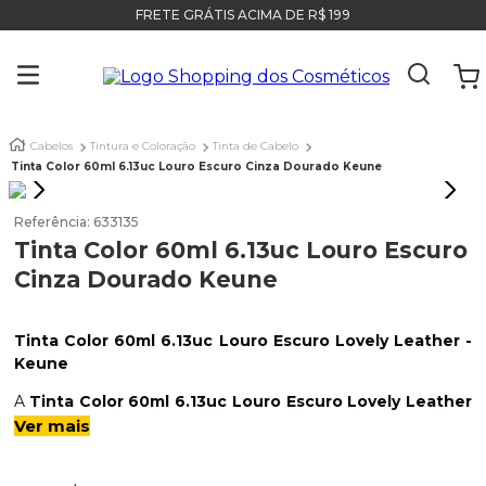
FRETE GRÁTIS ACIMA DE R$ 199
Cabelos
Tintura e Coloração
Tinta de Cabelo
Tinta Color 60ml 6.13uc Louro Escuro Cinza Dourado Keune
Referência
:
633135
Tinta Color 60ml 6.13uc Louro Escuro
Cinza Dourado Keune
Tinta Color 60ml 6.13uc Louro Escuro Lovely Leather -
Keune
A
Tinta Color 60ml 6.13uc Louro Escuro Lovely Leather
¿
Keune
é uma coloração permanente profissional.
Ver mais
Proporciona fidelidade da cor, ideal para você criar vários
visuais diferentes do jeito que desejar. Possui a formulação