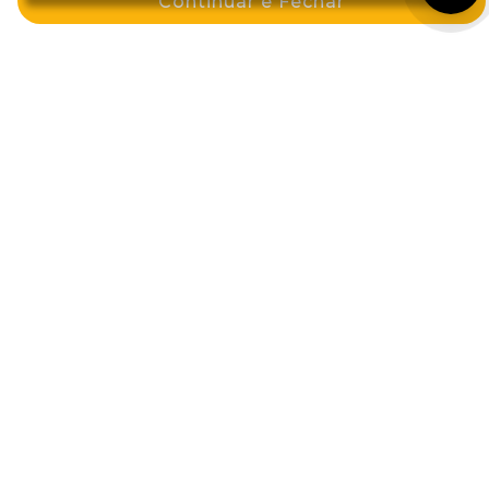
Continuar e Fechar
R$ 37,19
por: R$ 35,99
-25%
por: R$ 32,99
-11%
Comprar
Comprar
Tinta Color Intensy 50g 4.0
Tinta Color Man 1922 60ml 5
Castanho Medio
Castanho Claro
R$ 37,19
por: R$ 126,19
por: R$ 32,99
-11%
ou em 6x de R$ 21,03
Comprar
Comprar
Cadastre-se e GANHE 10%OFF na sua