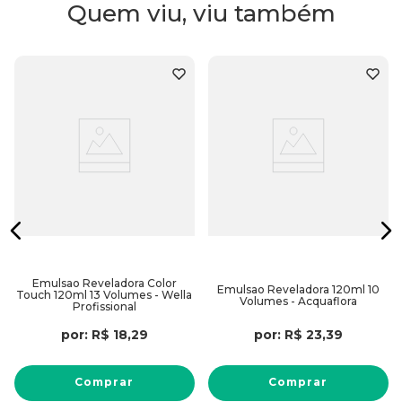
Quem viu, viu também
Emulsao Reveladora Color
Emulsao Reveladora 120ml 10
Touch 120ml 13 Volumes - Wella
Volumes - Acquaflora
Profissional
por:
R$
18
,
29
por:
R$
23
,
39
Comprar
Comprar