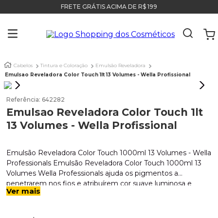
FRETE GRÁTIS ACIMA DE R$ 199
Cabelos
Tintura e Coloração
Emulsão Reveladora
Emulsao Reveladora Color Touch 1lt 13 Volumes - Wella Profissional
Referência
:
642282
Emulsao Reveladora Color Touch 1lt
13 Volumes - Wella Profissional
Emulsão Reveladora Color Touch 1000ml 13 Volumes - Wella
Professionals Emulsão Reveladora Color Touch 1000ml 13
Volumes Wella Professionals ajuda os pigmentos a
penetrarem nos fios e atribuírem cor suave luminosa e
Ver mais
duradoura. Ideal para transformar os fios com nuances
cheias de cor e brilho Indicação: Emulsão Reveladora Color
Touch 1000ml 13 Volumes Wella Professionals foi