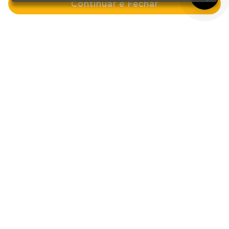
Continuar e Fechar
Comprar
Comprar
Shampoo 1lt Shitake Plus
Tinta Color Perfect 7.0 Louro Medio
R$ 121,99
R$ 48,09
por: R$ 84,99
por: R$ 35,99
-30%
-25%
ou em 4x de R$ 21,24
Comprar
Comprar
Removedor Dekapcolor System
120ml
por: R$ 47,59