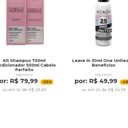
Kit Shampoo 750ml
Leave In 30ml One Unite
ndicionador 550ml Cabelo
Beneficios
Perfeito
R$ 99,99
R$ 98,99
or: R$ 79,99
por: R$ 49,99
-20%
-4
ou em 3x de R$ 26,66
ou em 2x de R$ 24,99