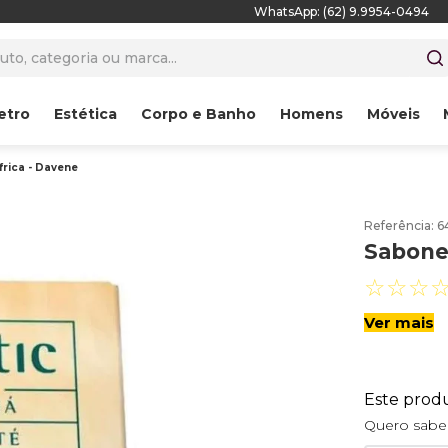
WhatsApp: (62) 9.9954-0494
to, categoria ou marca...
etro
Estética
Corpo e Banho
Homens
Móveis
frica - Davene
Referência
:
6
Sabonet
☆
☆
☆
Ver mais
Este prod
Quero saber