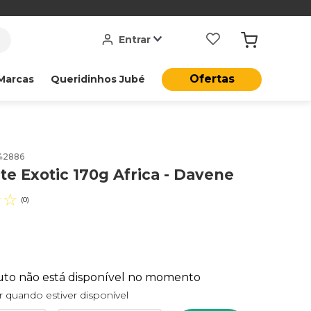
Entrar
Ofertas
Marcas
Queridinhos Jubé
42886
e Exotic 170g Africa - Davene
☆
☆
(
0
)
uto não está disponível no momento
 quando estiver disponível