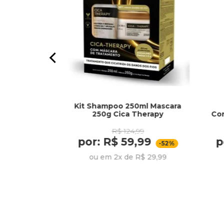
Kit Shampoo 250ml Mascara
rich Invigo
250g Cica Therapy
Co
R$ 124,99
por: R$ 59,99
p
274,99
-52%
ou em 2x de R$ 29,99
R$ 45,83