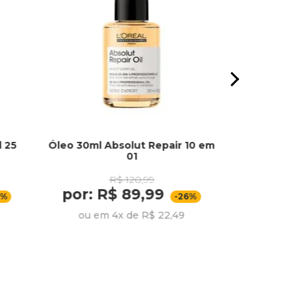
d 25
Óleo 30ml Absolut Repair 10 em
Batom Beijo
01
To
R$ 120,99
por: R$ 89,99
por:
9%
-26%
ou em 4x de R$ 22,49