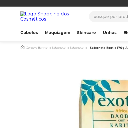
busque por produ
Cabelos
Maquiagem
Skincare
Unhas
El
Corpo e Banho
Sabonete
Sabonete
Sabonete Exotic 170g A