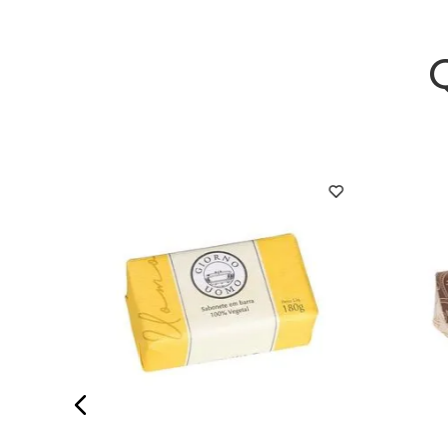
or De
o Bagno